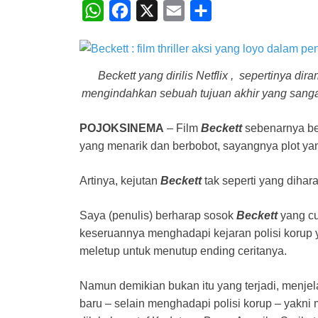
W
F
X
E
S
h
a
m
h
a
c
a
a
t
e
i
r
Beckett yang dirilis Netflix , sepertinya di
mengindahkan sebuah tujuan akhir yang sangat
s
b
l
e
A
o
POJOKSINEMA
– Film
Beckett
sebenarnya ber
p
o
yang menarik dan berbobot, sayangnya plot yan
p
k
Artinya, kejutan
Beckett
tak seperti yang dihara
Saya (penulis) berharap sosok
Beckett
yang cu
keseruannya menghadapi kejaran polisi korup y
meletup untuk menutup ending ceritanya.
Namun demikian bukan itu yang terjadi, menjela
baru – selain menghadapi polisi korup – yakn