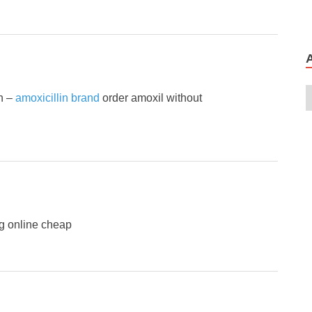
on –
amoxicillin brand
order amoxil without
g online cheap