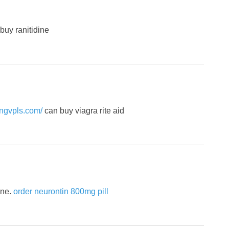
buy ranitidine
rongvpls.com/
can buy viagra rite aid
one.
order neurontin 800mg pill