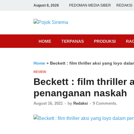
August 8, 2026
PEDOMAN MEDIA SIBER
REDAKSI
Pojok Sine
HOME
TERPANAS
PRODUKSI
RA
Home
»
Beckett : film thriller aksi yang loyo d
REVIEW
Beckett : film thrille
penanganan naskah
August 16, 2021
-
by
Redaksi
-
9 Comments.