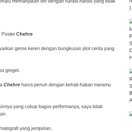
rlalu memanjakan diri dengan narasi-narasi yang tidak
al Poster
Chehre
arkan genre keren dengan bungkusan plot cerita yang
pa greget.
wa
Chehre
harus penuh dengan kehati-hatian meramu
nnya yang cukup bagus performanya, saya tidak
an.
matografi yang jempolan.