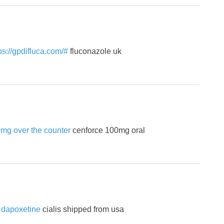
ps://gpdifluca.com/#
fluconazole uk
mg over the counter
cenforce 100mg oral
 & dapoxetine
cialis shipped from usa