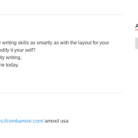
 writing skills as smartly as with the layout for your
dify it your self?
ty writing,
one today.
ps://combamoxi.com/
amoxil usa