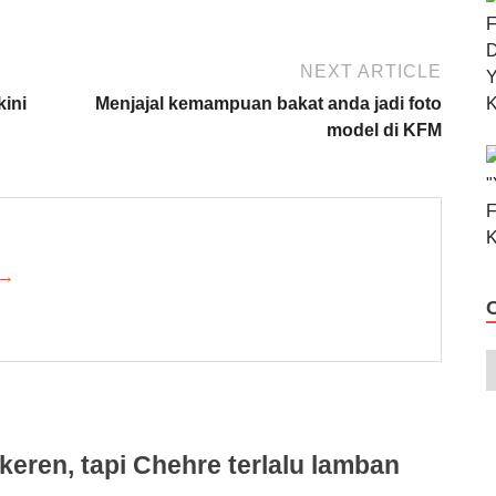
NEXT ARTICLE
kini
Menjajal kemampuan bakat anda jadi foto
model di KFM
 →
eren, tapi Chehre terlalu lamban