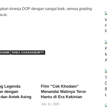
apkan kinerja DOP dengan sangat baik, semua
grading
acat.
ASHMI
RHEA CHAKRABORTY
ng Legenda
Film “Cek Khodam”
an dengan
Menandai Matinya Teror
 dan Antek Asing
Hantu di Era Kekinian
July 11, 2026