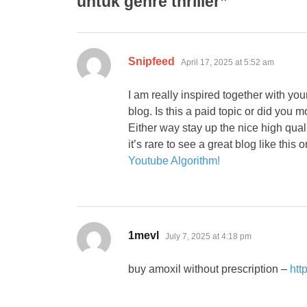
untuk genre thriller”
says:
Snipfeed
April 17, 2025 at 5:52 am
I am really inspired together with your
blog. Is this a paid topic or did you mo
Either way stay up the nice high quali
it’s rare to see a great blog like this 
Youtube Algorithm
!
says:
1mevl
July 7, 2025 at 4:18 pm
buy amoxil without prescription –
htt