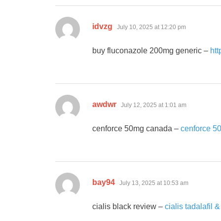
says:
idvzg
July 10, 2025 at 12:20 pm
buy fluconazole 200mg generic –
htt
says:
awdwr
July 12, 2025 at 1:01 am
cenforce 50mg canada –
cenforce 50
says:
bay94
July 13, 2025 at 10:53 am
cialis black review –
cialis tadalafil