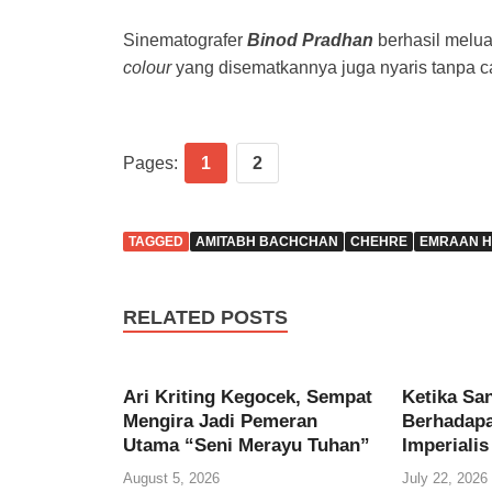
Sinematografer
Binod Pradhan
berhasil melu
colour
yang disematkannya juga nyaris tanpa c
Pages:
1
2
TAGGED
AMITABH BACHCHAN
CHEHRE
EMRAAN H
RELATED POSTS
Ari Kriting Kegocek, Sempat
Ketika Sa
Mengira Jadi Pemeran
Berhadap
Utama “Seni Merayu Tuhan”
Imperialis
August 5, 2026
July 22, 2026