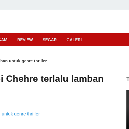
ma
GAM
REVIEW
SEGAR
GALERI
mban untuk genre thriller
pi Chehre terlalu lamban