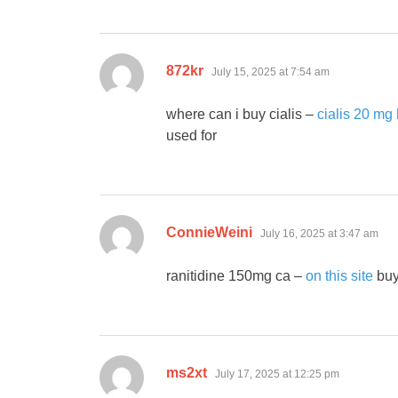
says:
872kr
July 15, 2025 at 7:54 am
where can i buy cialis –
cialis 20 mg 
used for
says:
ConnieWeini
July 16, 2025 at 3:47 am
ranitidine 150mg ca –
on this site
buy 
says:
ms2xt
July 17, 2025 at 12:25 pm