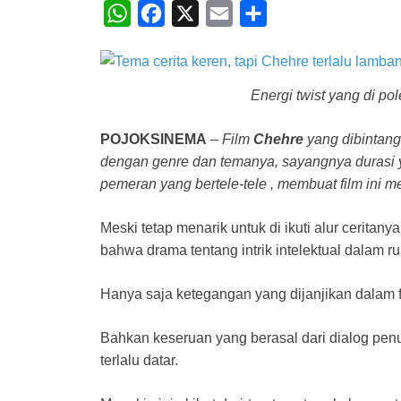
W
F
X
E
S
h
a
m
h
a
c
a
a
t
e
i
r
Energi twist yang di po
s
b
l
e
POJOKSINEMA
–
Film
Chehre
yang dibintang
A
o
dengan genre dan temanya, sayangnya durasi ya
p
o
pemeran yang bertele-tele , membuat film ini
p
k
Meski tetap menarik untuk di ikuti alur ceritany
bahwa drama tentang intrik intelektual dalam 
Hanya saja ketegangan yang dijanjikan dalam film
Bahkan keseruan yang berasal dari dialog penuh
terlalu datar.