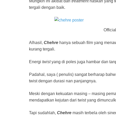
Mungkin ini akibat dari
treatment
naskah yang te
tergali dengan baik.
Offici
Alhasil,
Chehre
hanya sebuah film yang menaw
kurang tergali.
Energi
twist
yang di poles juga hambar dan tan
Padahal, saya ( penulis) sangat berharap bah
twist dengan durasi nan panjangnya.
Meski dengan kekuatan masing – masing pemai
mendapatkan kejutan dari twist yang dimunculk
Tapi sudahlah,
Chehre
masih terbela oleh sine