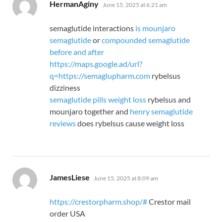
says:
HermanAginy
June 15, 2025 at 6:21 am
semaglutide interactions
is mounjaro
semaglutide
or
compounded semaglutide
before and after
https://maps.google.ad/url?
q=https://semaglupharm.com
rybelsus
dizziness
semaglutide pills weight loss
rybelsus and
mounjaro together and
henry semaglutide
reviews
does rybelsus cause weight loss
says:
JamesLiese
June 15, 2025 at 8:09 am
https://crestorpharm.shop/#
Crestor mail
order USA