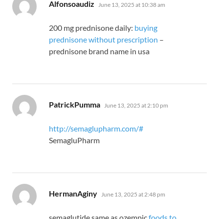
says:
Alfonsoaudiz
June 13, 2025 at 10:38 am
200 mg prednisone daily:
buying
prednisone without prescription
–
prednisone brand name in usa
says:
PatrickPumma
June 13, 2025 at 2:10 pm
http://semaglupharm.com/#
SemagluPharm
says:
HermanAginy
June 13, 2025 at 2:48 pm
semaglutide same as ozempic
foods to