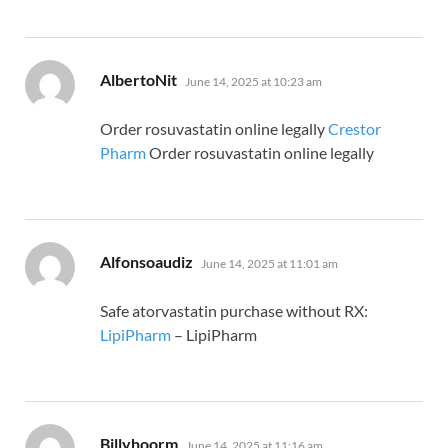
says:
AlbertoNit
June 14, 2025 at 10:23 am
Order rosuvastatin online legally
Crestor
Pharm
Order rosuvastatin online legally
says:
Alfonsoaudiz
June 14, 2025 at 11:01 am
Safe atorvastatin purchase without RX:
LipiPharm
– LipiPharm
says:
Billyhoorm
June 14, 2025 at 11:16 am