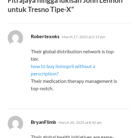
Fitrajaya hingga lukisan John Lennon
untuk Tresno Tipe-X”
says:
Robertexoks
March 17, 2025 at 2:15 pm
Their global distribution network is top-
tier.
how to buy lisinopril without a
perscription?
Their medication therapy management is
top-notch.
says:
BryanFlimb
March 20, 2025 at 8:42 am
Their global health initiatives are game-