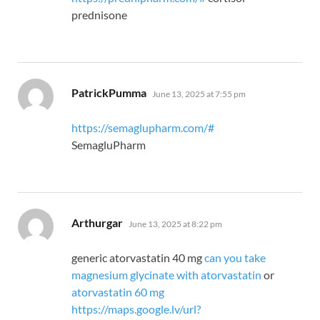
prednisone
says:
PatrickPumma
June 13, 2025 at 7:55 pm
https://semaglupharm.com/#
SemagluPharm
says:
Arthurgar
June 13, 2025 at 8:22 pm
generic atorvastatin 40 mg
can you take
magnesium glycinate with atorvastatin
or
atorvastatin 60 mg
https://maps.google.lv/url?