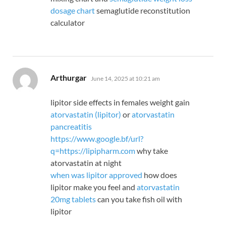
dosage chart
semaglutide reconstitution
calculator
says:
Arthurgar
June 14, 2025 at 10:21 am
lipitor side effects in females weight gain
atorvastatin (lipitor)
or
atorvastatin
pancreatitis
https://www.google.bf/url?
q=https://lipipharm.com
why take
atorvastatin at night
when was lipitor approved
how does
lipitor make you feel and
atorvastatin
20mg tablets
can you take fish oil with
lipitor