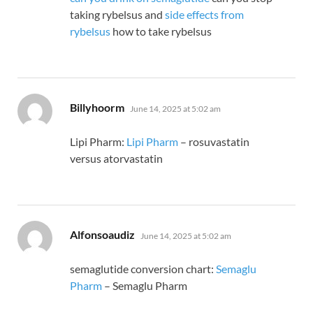
taking rybelsus and
side effects from
rybelsus
how to take rybelsus
says:
Billyhoorm
June 14, 2025 at 5:02 am
Lipi Pharm:
Lipi Pharm
– rosuvastatin
versus atorvastatin
says:
Alfonsoaudiz
June 14, 2025 at 5:02 am
semaglutide conversion chart:
Semaglu
Pharm
– Semaglu Pharm