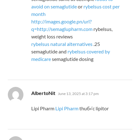
avoid on semaglutide
or
rybelsus cost per
month
http://images.google.pn/url?
q=http://semaglupharm.com
rybelsus,
weight loss reviews
rybelsus natural alternatives
.25
semaglutide and
rybelsus covered by
medicare
semaglutide dosing
says:
AlbertoNit
June 13, 2025 at 3:17 pm
Lipi Pharm
Lipi Pharm
thuб»‘c lipitor