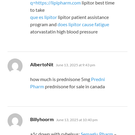
q=https://lipipharm.com
lipitor best time
to take
que es lipitor
lipitor patient assistance
program and
does lipitor cause fatigue
atorvastatin high blood pressure
says:
AlbertoNit
June 13, 2025 at 9:43 pm
how much is prednisone 5mg
Predni
Pharm
prednisone for sale in canada
says:
Billyhoorm
June 13, 2025 at 10:40 pm
a1c down with rybelsus:
Semaglu Pharm
–