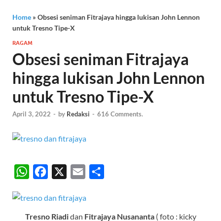
Home
»
Obsesi seniman Fitrajaya hingga lukisan John Lennon
untuk Tresno Tipe-X
RAGAM
Obsesi seniman Fitrajaya
hingga lukisan John Lennon
untuk Tresno Tipe-X
April 3, 2022
-
by
Redaksi
-
616 Comments.
W
F
X
E
S
h
a
m
h
a
c
a
a
t
e
i
r
Tresno Riadi
dan
Fitrajaya
Nusananta
( foto : kicky