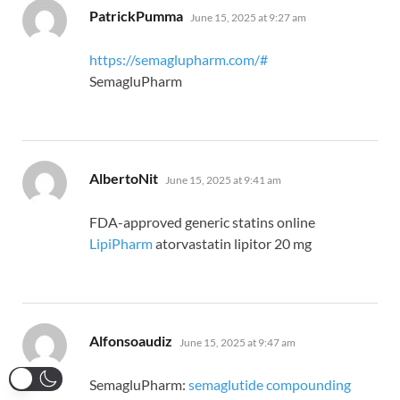
says:
PatrickPumma
June 15, 2025 at 9:27 am
https://semaglupharm.com/#
SemagluPharm
says:
AlbertoNit
June 15, 2025 at 9:41 am
FDA-approved generic statins online
LipiPharm
atorvastatin lipitor 20 mg
says:
Alfonsoaudiz
June 15, 2025 at 9:47 am
SemagluPharm:
semaglutide compounding