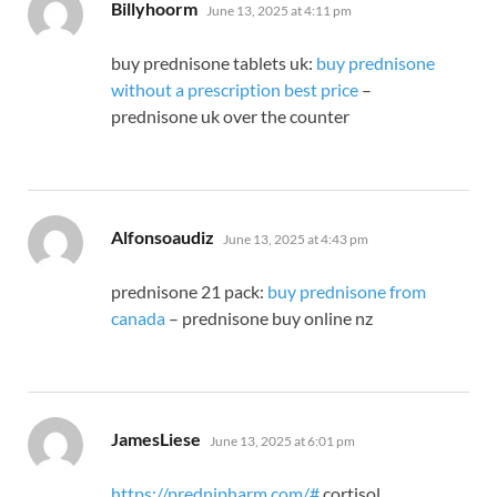
says:
Billyhoorm
June 13, 2025 at 4:11 pm
buy prednisone tablets uk:
buy prednisone
without a prescription best price
–
prednisone uk over the counter
says:
Alfonsoaudiz
June 13, 2025 at 4:43 pm
prednisone 21 pack:
buy prednisone from
canada
– prednisone buy online nz
says:
JamesLiese
June 13, 2025 at 6:01 pm
https://prednipharm.com/#
cortisol