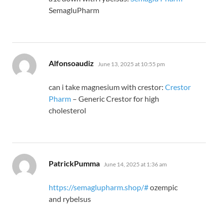
SemagluPharm
says:
Alfonsoaudiz
June 13, 2025 at 10:55 pm
can i take magnesium with crestor:
Crestor
Pharm
– Generic Crestor for high
cholesterol
says:
PatrickPumma
June 14, 2025 at 1:36 am
https://semaglupharm.shop/#
ozempic
and rybelsus