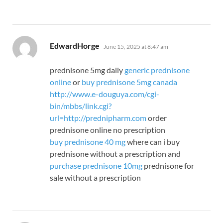
says:
EdwardHorge
June 15, 2025 at 8:47 am
prednisone 5mg daily
generic prednisone
online
or
buy prednisone 5mg canada
http://www.e-douguya.com/cgi-
bin/mbbs/link.cgi?
url=http://prednipharm.com
order
prednisone online no prescription
buy prednisone 40 mg
where can i buy
prednisone without a prescription and
purchase prednisone 10mg
prednisone for
sale without a prescription