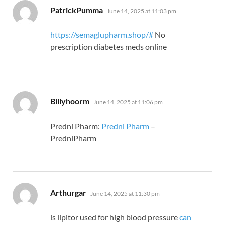
says:
PatrickPumma
June 14, 2025 at 11:03 pm
https://semaglupharm.shop/#
No
prescription diabetes meds online
says:
Billyhoorm
June 14, 2025 at 11:06 pm
Predni Pharm:
Predni Pharm
–
PredniPharm
says:
Arthurgar
June 14, 2025 at 11:30 pm
is lipitor used for high blood pressure
can