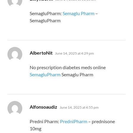
SemagluPharm:
Semaglu Pharm
–
SemagluPharm
says:
AlbertoNit
June 14, 2025 at 4:29 pm
No prescription diabetes meds online
SemagluPharm
Semaglu Pharm
says:
Alfonsoaudiz
June 14, 2025 at 4:55 pm
Predni Pharm:
PredniPharm
– prednisone
10mg