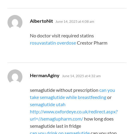
says:
AlbertoNit
June 14, 2025 at 4:08 am
No doctor visit required statins
rosuvastatin overdose
Crestor Pharm
says:
HermanAginy
June 14, 2025 at 4:32 am
semaglutide without prescription
can you
take semaglutide while breastfeeding
or
semaglutide utah
http://www.oxfordeye.co.uk/redirect.aspx?
url=//semaglupharm.com/
how long does
semaglutide last in fridge
can you drink on semaglutide
can you stop