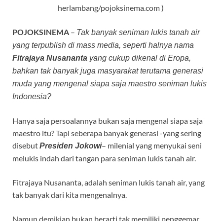
herlambang/pojoksinema.com )
s
b
l
e
A
o
POJOKSINEMA
–
Tak banyak seniman lukis tanah air
p
o
yang terpublish di mass media, seperti halnya nama
p
k
Fitrajaya Nusananta
yang cukup dikenal di Eropa,
bahkan tak banyak juga masyarakat terutama generasi
muda yang mengenal siapa saja maestro seniman lukis
Indonesia?
Hanya saja persoalannya bukan saja mengenal siapa saja
maestro itu? Tapi seberapa banyak generasi -yang sering
disebut
– milenial yang menyukai seni
Presiden Jokowi
melukis indah dari tangan para seniman lukis tanah air.
Fitrajaya Nusananta, adalah seniman lukis tanah air, yang
tak banyak dari kita mengenalnya.
Namun demikian bukan berarti tak memiliki penggemar,