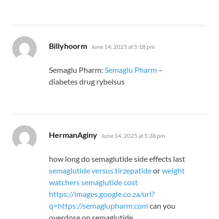
says:
Billyhoorm
June 14, 2025 at 5:18 pm
Semaglu Pharm:
Semaglu Pharm
–
diabetes drug rybelsus
says:
HermanAginy
June 14, 2025 at 5:38 pm
how long do semaglutide side effects last
semaglutide versus tirzepatide
or
weight
watchers semaglutide cost
https://images.google.co.za/url?
q=https://semaglupharm.com
can you
overdose on semaglutide