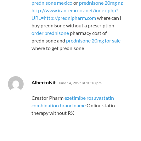
prednisone mexico
or
prednisone 20mg nz
http://www.iran-emrooz.net/index.php?
URL=http://prednipharm.com
where can i
buy prednisone without a prescription
order prednisone
pharmacy cost of
prednisone and
prednisone 20mg for sale
where to get prednisone
says:
AlbertoNit
June 14, 2025 at 10:10 pm
Crestor Pharm
ezetimibe rosuvastatin
combination brand name
Online statin
therapy without RX