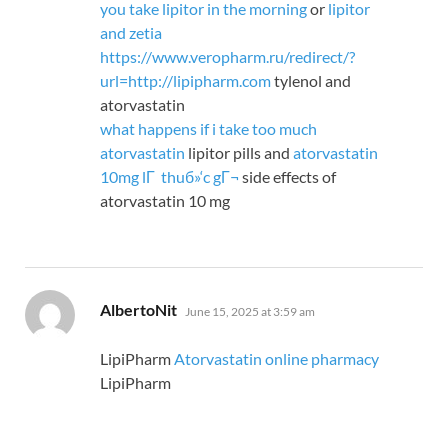
you take lipitor in the morning
or
lipitor
and zetia
https://www.veropharm.ru/redirect/?
url=http://lipipharm.com
tylenol and
atorvastatin
what happens if i take too much
atorvastatin
lipitor pills and
atorvastatin
10mg lГ thuб»‘c gГ¬
side effects of
atorvastatin 10 mg
says:
AlbertoNit
June 15, 2025 at 3:59 am
LipiPharm
Atorvastatin online pharmacy
LipiPharm