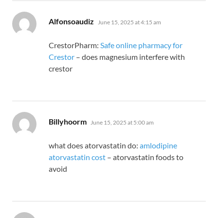
says:
Alfonsoaudiz
June 15, 2025 at 4:15 am
CrestorPharm:
Safe online pharmacy for
Crestor
– does magnesium interfere with
crestor
says:
Billyhoorm
June 15, 2025 at 5:00 am
what does atorvastatin do:
amlodipine
atorvastatin cost
– atorvastatin foods to
avoid