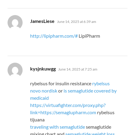
says:
JamesLiese
June 14, 2025 at 6:39 am
http://lipipharm.com/#
LipiPharm
says:
kysjnkuwgg
June 14, 2025 at 7:25 am
rybelsus for insulin resistance
rybelsus
novo nordisk
or
is semaglutide covered by
medicaid
https://virtuafighter.com/proxy.php?
link=https://semaglupharm.com
rybelsus
tijuana
traveling with semaglutide
semaglutide
mixing chart and
semaglutide weight loss