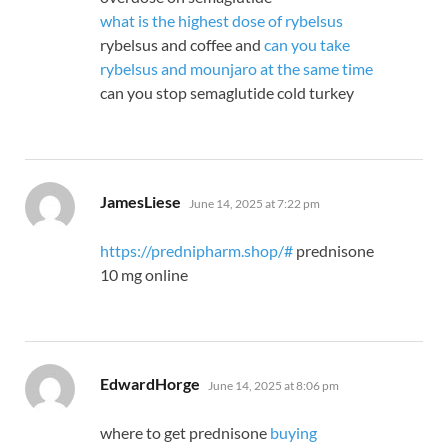
what is the highest dose of rybelsus
rybelsus and coffee and
can you take
rybelsus and mounjaro at the same time
can you stop semaglutide cold turkey
says:
JamesLiese
June 14, 2025 at 7:22 pm
https://prednipharm.shop/#
prednisone
10 mg online
says:
EdwardHorge
June 14, 2025 at 8:06 pm
where to get prednisone
buying