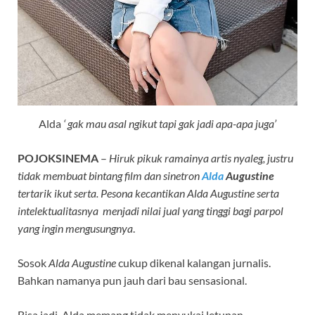
Alda
‘ gak mau asal ngikut tapi gak jadi apa-apa juga’
POJOKSINEMA
–
Hiruk pikuk ramainya artis nyaleg, justru
tidak membuat bintang film dan sinetron
Alda
Augustine
tertarik ikut serta. Pesona kecantikan Alda Augustine serta
intelektualitasnya menjadi nilai jual yang tinggi bagi parpol
yang ingin mengusungnya
.
Sosok
Alda Augustine
cukup dikenal kalangan jurnalis.
Bahkan namanya pun jauh dari bau sensasional.
Bisa jadi, Alda memang tidak menyukai letupan-