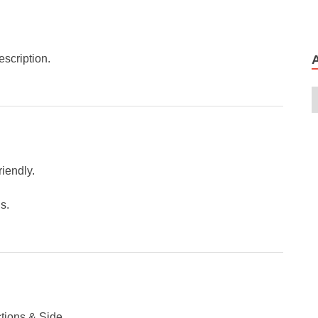
scription.
riendly.
s.
ctions & Side.