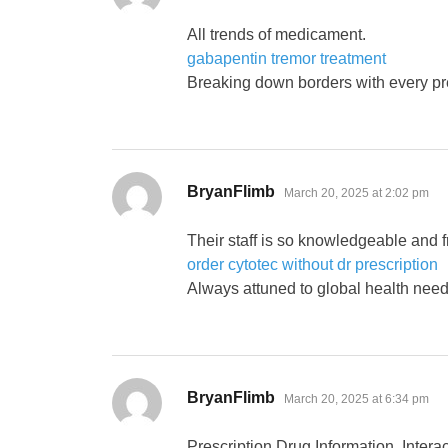
All trends of medicament.
gabapentin tremor treatment
Breaking down borders with every pre
says:
BryanFlimb
March 20, 2025 at 2:02 pm
Their staff is so knowledgeable and f
order cytotec without dr prescription
Always attuned to global health need
says:
BryanFlimb
March 20, 2025 at 6:34 pm
Prescription Drug Information, Intera