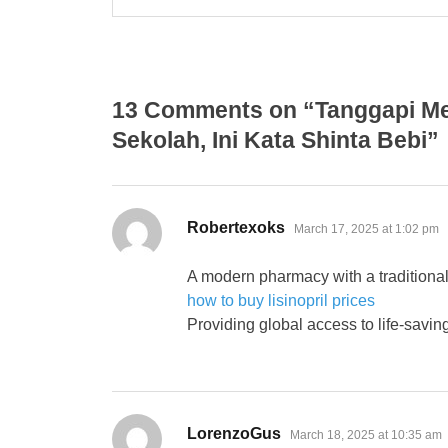
13 Comments on “Tanggapi Me
Sekolah, Ini Kata Shinta Bebi”
says:
Robertexoks
March 17, 2025 at 1:02 pm
A modern pharmacy with a traditional
how to buy lisinopril prices
Providing global access to life-savin
says:
LorenzoGus
March 18, 2025 at 10:35 am