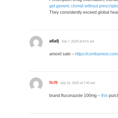
get generic clomid without prescripti
They consistently exceed global heal
says:
a6afj
July 7, 2025 at 8:01 am
amoxil sale –
https://combamoxi.com
says:
lfcf9
July 10, 2025 at 7:45 am
brand fluconazole 100mg –
this
purch