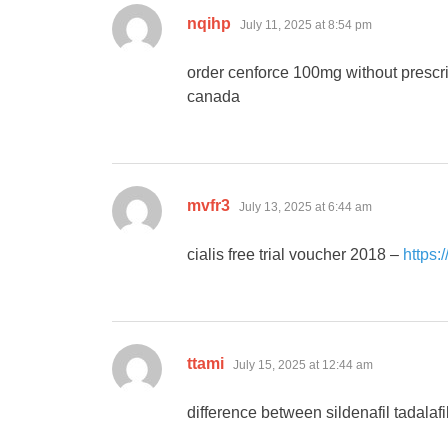
says:
nqihp
July 11, 2025 at 8:54 pm
order cenforce 100mg without prescr
canada
says:
mvfr3
July 13, 2025 at 6:44 am
cialis free trial voucher 2018 –
https:
says:
ttami
July 15, 2025 at 12:44 am
difference between sildenafil tadalaf