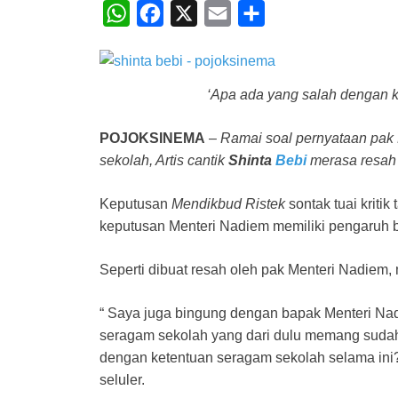
W
F
X
E
S
h
a
m
h
a
c
a
a
t
e
i
r
‘Apa ada yang salah dengan k
s
b
l
e
POJOKSINEMA
–
Ramai soal pernyataan pak
A
o
sekolah, Artis cantik
Shinta
Bebi
merasa resah 
p
o
p
k
Keputusan
Mendikbud Ristek
sontak tuai kriti
keputusan Menteri Nadiem memiliki pengaruh b
Seperti dibuat resah oleh pak Menteri Nadiem,
“ Saya juga bingung dengan bapak Menteri Nad
seragam sekolah yang dari dulu memang sudah
dengan ketentuan seragam sekolah selama ini?
seluler.