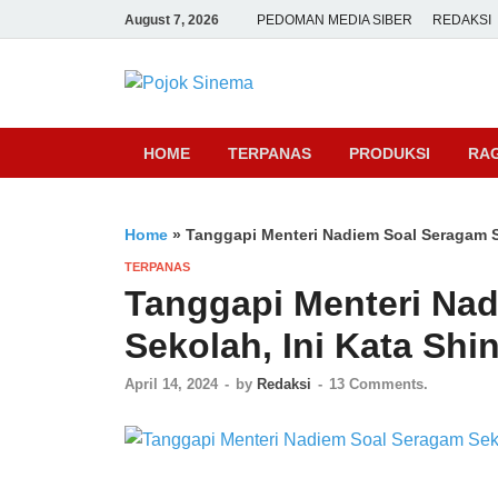
August 7, 2026
PEDOMAN MEDIA SIBER
REDAKSI
Pojok Sine
HOME
TERPANAS
PRODUKSI
RA
Home
»
Tanggapi Menteri Nadiem Soal Seragam Se
TERPANAS
Tanggapi Menteri Na
Sekolah, Ini Kata Shi
April 14, 2024
-
by
Redaksi
-
13 Comments.