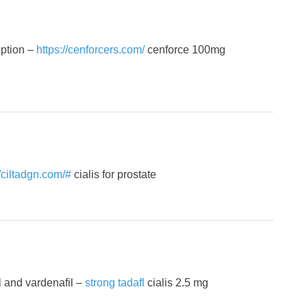
iption –
https://cenforcers.com/
cenforce 100mg
//ciltadgn.com/#
cialis for prostate
il and vardenafil –
strong tadafl
cialis 2.5 mg