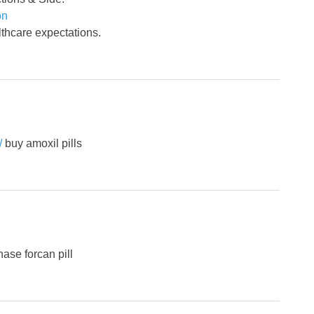
on
thcare expectations.
/
buy amoxil pills
ase forcan pill