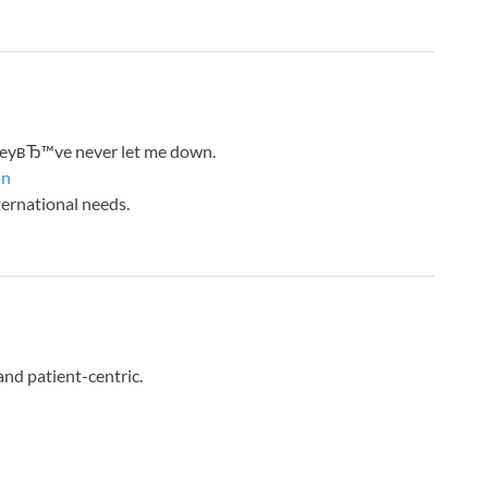
theyвЂ™ve never let me down.
on
ernational needs.
and patient-centric.