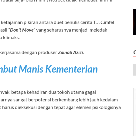
etajaman pikiran antara duet penulis cerita T.J. Cimfel
asil
“Don’t Move”
yang seharusnya menjadi meledak
a klimaks.
bekerjasama dengan produser
Zainab Azizi
.
ambut Manis Kementerian
anyak, betapa kehadiran dua tokoh utama gagal
enarnya sangat berpotensi berkembang lebih jauh kedalam
 harus dieksekusi dengan tepat agar elemen psikologisnya