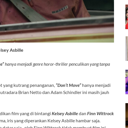
lsey Asbille
e”
hanya menjadi genre horor-thriller penculikan yang tanpa
ot yang kutrang penanganan,
“Don’t Move”
hanya menjadi
 sutradara Brian Netto dan Adam Schindler ini masih jauh
ikan film yang di bintangi
Kelsey Asbille
dan
Finn Wittrock
ma, iris yang diperankan Kelsey Asbille hambar saja.
datar saja- oleh Finn Wittrock tidak membuat film ini