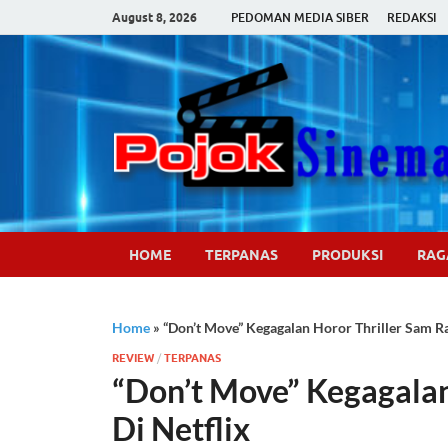
August 8, 2026
PEDOMAN MEDIA SIBER
REDAKSI
HOME
TERPANAS
PRODUKSI
RA
Home
»
“Don’t Move” Kegagalan Horor Thriller Sam Ra
REVIEW
/
TERPANAS
“Don’t Move” Kegagalan
Di Netflix