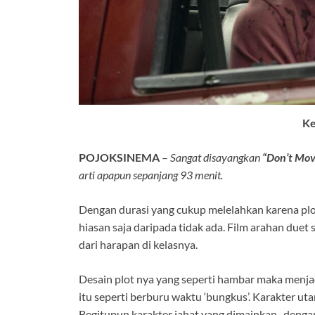
Ke
POJOKSINEMA
–
Sangat disayangkan
“Don’t Mov
arti apapun sepanjang 93 menit.
Dengan durasi yang cukup melelahkan karena pl
hiasan saja daripada tidak ada. Film arahan duet
dari harapan di kelasnya.
Desain plot nya yang seperti hambar maka menjad
itu seperti berburu waktu ‘bungkus’. Karakter uta
Begitupun karakter jahat yang dimainkan -dengan 