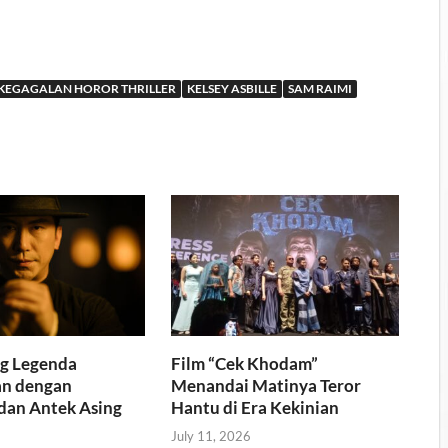
KEGAGALAN HOROR THRILLER
KELSEY ASBILLE
SAM RAIMI
ng Legenda
Film “Cek Khodam”
n dengan
Menandai Matinya Teror
 dan Antek Asing
Hantu di Era Kekinian
July 11, 2026