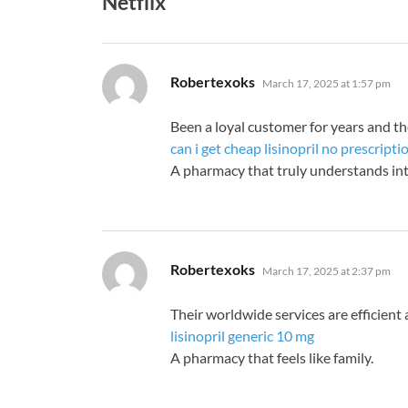
Netflix”
says:
Robertexoks
March 17, 2025 at 1:57 pm
Been a loyal customer for years and 
can i get cheap lisinopril no prescripti
A pharmacy that truly understands int
says:
Robertexoks
March 17, 2025 at 2:37 pm
Their worldwide services are efficient 
lisinopril generic 10 mg
A pharmacy that feels like family.