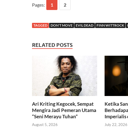
Pages:
1
2
TAGGED
DON'T MOVE
EVIL DEAD
FINN WITTROCK
RELATED POSTS
Ari Kriting Kegocek, Sempat
Ketika Sa
Mengira Jadi Pemeran Utama
Berhadapa
“Seni Merayu Tuhan”
Imperialis
August 5, 2026
July 22, 2026