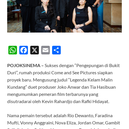
W
F
X
E
S
h
a
m
h
POJOKSINEMA –
Sukses dengan “Pengepungan di Bukit
a
c
a
a
Duri”, rumah produksi Come and See Pictures siapkan
t
e
i
r
proyek baru. Mengusung judul “Legenda Kelam Malin
s
b
l
e
Kundang” duet produser Joko Anwar dan Tia Hasibuan
A
o
mengumumkan pemeran film terbarunya yang
disutradarai oleh Kevin Rahardjo dan Rafki Hidayat.
p
o
p
k
Nama pemain tersebut adalah Rio Dewanto, Faradina
Mufti, Vonny Anggraini, Nova Eliza, Jordan Omar, Gambit