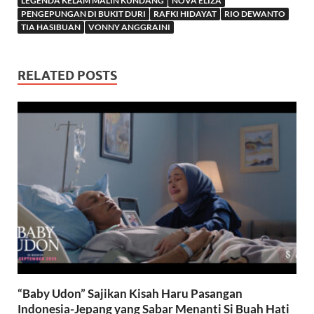
LEGENDA KELAM MALIN KUNDANG
NOVA ELIZA
PENGEPUNGAN DI BUKIT DURI
RAFKI HIDAYAT
RIO DEWANTO
TIA HASIBUAN
VONNY ANGGRAINI
RELATED POSTS
“Baby Udon” Sajikan Kisah Haru Pasangan
Indonesia-Jepang yang Sabar Menanti Si Buah Hati