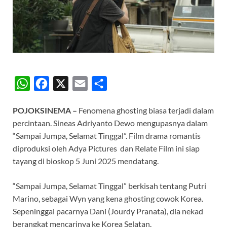
W
F
X
E
S
h
a
m
h
POJOKSINEMA –
Fenomena ghosting biasa terjadi dalam
a
c
a
a
percintaan. Sineas Adriyanto Dewo mengupasnya dalam
t
e
i
r
“Sampai Jumpa, Selamat Tinggal”. Film drama romantis
s
b
l
e
diproduksi oleh Adya Pictures dan Relate Film ini siap
A
o
tayang di bioskop 5 Juni 2025 mendatang.
p
o
“Sampai Jumpa, Selamat Tinggal” berkisah tentang Putri
p
k
Marino, sebagai Wyn yang kena ghosting cowok Korea.
Sepeninggal pacarnya Dani (Jourdy Pranata), dia nekad
berangkat mencarinya ke Korea Selatan.