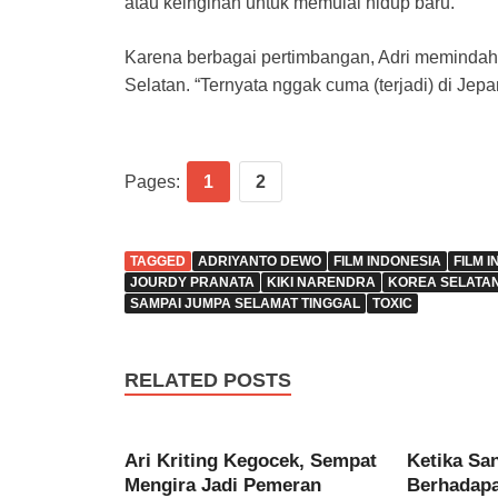
atau keinginan untuk memulai hidup baru.
Karena berbagai pertimbangan, Adri memindahk
Selatan. “Ternyata nggak cuma (terjadi) di Jep
Pages:
1
2
TAGGED
ADRIYANTO DEWO
FILM INDONESIA
FILM 
JOURDY PRANATA
KIKI NARENDRA
KOREA SELATA
SAMPAI JUMPA SELAMAT TINGGAL
TOXIC
RELATED POSTS
Ari Kriting Kegocek, Sempat
Ketika Sa
Mengira Jadi Pemeran
Berhadap