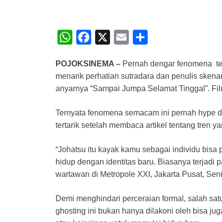
W
F
X
E
S
h
a
m
h
POJOKSINEMA –
Pernah dengar fenomena ten
a
c
a
a
menarik perhatian sutradara dan penulis sken
t
e
i
r
anyarnya “Sampai Jumpa Selamat Tinggal”. Film
s
b
l
e
A
o
Ternyata fenomena semacam ini pernah hype d
tertarik setelah membaca artikel tentang tren ya
p
o
p
k
“Johatsu itu kayak kamu sebagai individu bisa
hidup dengan identitas baru. Biasanya terjadi
wartawan di Metropole XXI, Jakarta Pusat, Seni
Demi menghindari perceraian formal, salah sat
ghosting ini bukan hanya dilakoni oleh bisa ju