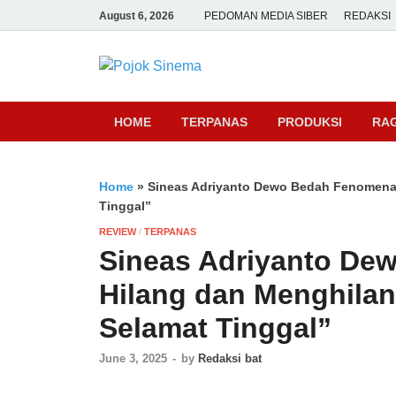
August 6, 2026
PEDOMAN MEDIA SIBER
REDAKSI
Pojok Sine
HOME
TERPANAS
PRODUKSI
RA
Home
»
Sineas Adriyanto Dewo Bedah Fenomena 
Tinggal”
REVIEW
/
TERPANAS
Sineas Adriyanto D
Hilang dan Menghilan
Selamat Tinggal”
June 3, 2025
-
by
Redaksi bat