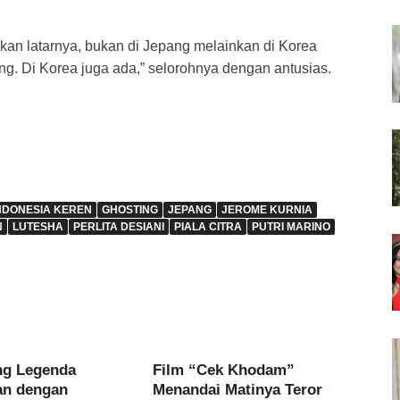
an latarnya, bukan di Jepang melainkan di Korea
ang. Di Korea juga ada,” selorohnya dengan antusias.
INDONESIA KEREN
GHOSTING
JEPANG
JEROME KURNIA
N
LUTESHA
PERLITA DESIANI
PIALA CITRA
PUTRI MARINO
ng Legenda
Film “Cek Khodam”
an dengan
Menandai Matinya Teror