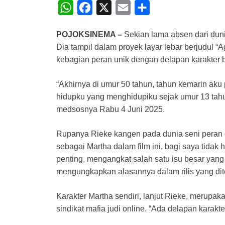
W
F
X
E
S
h
a
m
h
POJOKSINEMA –
Sekian lama absen dari dunia
a
c
a
a
Dia tampil dalam proyek layar lebar berjudul “A
t
e
i
r
kebagian peran unik dengan delapan karakter
s
b
l
e
A
o
“Akhirnya di umur 50 tahun, tahun kemarin aku
hidupku yang menghidupiku sejak umur 13 tahun,” 
p
o
medsosnya Rabu 4 Juni 2025.
p
k
Rupanya Rieke kangen pada dunia seni peran d
sebagai Martha dalam film ini, bagi saya tidak h
penting, mengangkat salah satu isu besar yang
mengungkapkan alasannya dalam rilis yang dit
Karakter Martha sendiri, lanjut Rieke, merup
sindikat mafia judi online. “Ada delapan karakt