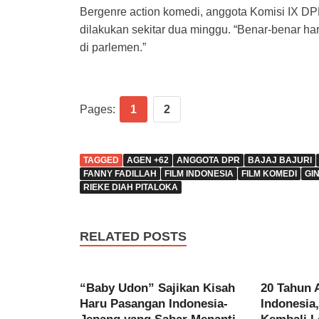
Bergenre action komedi, anggota Komisi IX D
dilakukan sekitar dua minggu. “Benar-benar har
di parlemen.”
Pages:
1
2
TAGGED
AGEN +62
ANGGOTA DPR
BAJAJ BAJURI
FANNY FADILLAH
FILM INDONESIA
FILM KOMEDI
GI
RIEKE DIAH PITALOKA
RELATED POSTS
“Baby Udon” Sajikan Kisah
20 Tahun 
Haru Pasangan Indonesia-
Indonesia