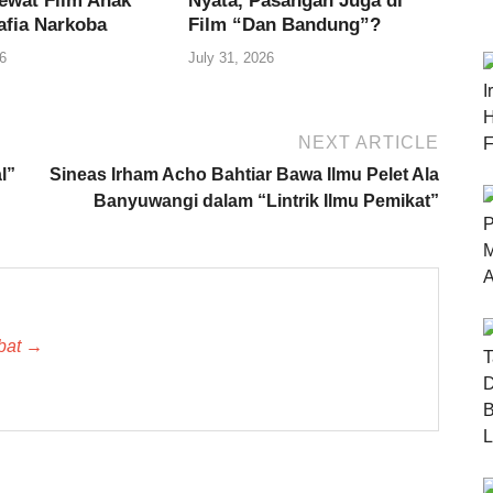
ewat Film Anak
Nyata, Pasangan Juga di
afia Narkoba
Film “Dan Bandung”?
6
July 31, 2026
NEXT ARTICLE
l”
Sineas Irham Acho Bahtiar Bawa Ilmu Pelet Ala
Banyuwangi dalam “Lintrik Ilmu Pemikat”
 bat →