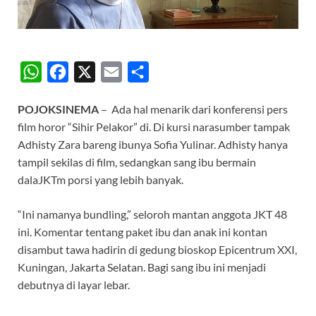
W
F
X
E
S
h
a
m
h
POJOKSINEMA
– Ada hal menarik dari konferensi pers
a
c
a
a
film horor “Sihir Pelakor” di. Di kursi narasumber tampak
t
e
i
r
Adhisty Zara bareng ibunya Sofia Yulinar. Adhisty hanya
s
b
l
e
tampil sekilas di film, sedangkan sang ibu bermain
A
o
dalaJKTm porsi yang lebih banyak.
p
o
“Ini namanya bundling,” seloroh mantan anggota JKT 48
p
k
ini. Komentar tentang paket ibu dan anak ini kontan
disambut tawa hadirin di gedung bioskop Epicentrum XXI,
Kuningan, Jakarta Selatan. Bagi sang ibu ini menjadi
debutnya di layar lebar.