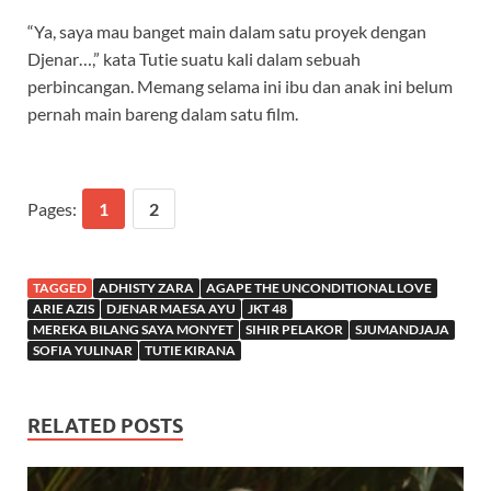
“Ya, saya mau banget main dalam satu proyek dengan
Djenar…,” kata Tutie suatu kali dalam sebuah
perbincangan. Memang selama ini ibu dan anak ini belum
pernah main bareng dalam satu film.
Pages:
1
2
TAGGED
ADHISTY ZARA
AGAPE THE UNCONDITIONAL LOVE
ARIE AZIS
DJENAR MAESA AYU
JKT 48
MEREKA BILANG SAYA MONYET
SIHIR PELAKOR
SJUMANDJAJA
SOFIA YULINAR
TUTIE KIRANA
RELATED POSTS