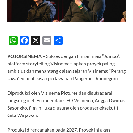
W
F
X
E
S
h
a
m
h
POJOKSINEMA
– Sukses dengan film animasi “Jumbo”,
a
c
a
a
platform storytelling Visinema siapkan proyek paling
t
e
i
r
ambisius dan menantang dalam sejarah Visinema: “Perang
s
b
l
e
Jawa”. Sebuah kisah perlawanan Pangeran Diponegoro.
A
o
Diproduksi oleh Visinema Pictures dan disutradarai
p
o
langsung oleh Founder dan CEO Visinema, Angga Dwimas
p
k
Sasongko, film ini juga diusung oleh produser eksekutif
Gita Wirjawan.
Produksi direncanakan pada 2027. Proyek ini akan