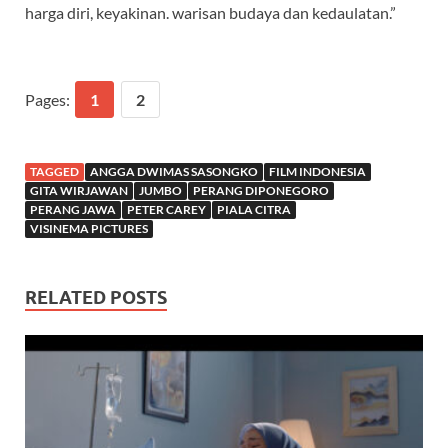
harga diri, keyakinan. warisan budaya dan kedaulatan.”
Pages:
1
2
TAGGED
ANGGA DWIMAS SASONGKO
FILM INDONESIA
GITA WIRJAWAN
JUMBO
PERANG DIPONEGORO
PERANG JAWA
PETER CAREY
PIALA CITRA
VISINEMA PICTURES
RELATED POSTS