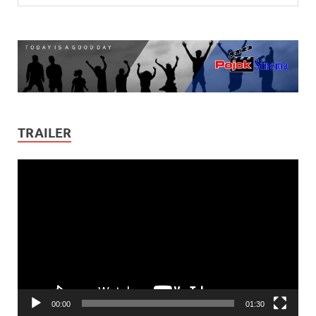
TRAILER
Video
Player
00:00
01:30