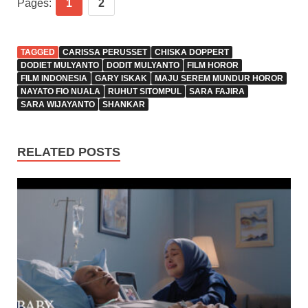
Pages:
1
2
TAGGED
CARISSA PERUSSET
CHISKA DOPPERT
DODIET MULYANTO
DODIT MULYANTO
FILM HOROR
FILM INDONESIA
GARY ISKAK
MAJU SEREM MUNDUR HOROR
NAYATO FIO NUALA
RUHUT SITOMPUL
SARA FAJIRA
SARA WIJAYANTO
SHANKAR
RELATED POSTS