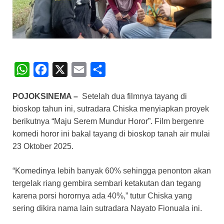
W
F
X
E
S
h
a
m
h
POJOKSINEMA –
Setelah dua filmnya tayang di
a
c
a
a
bioskop tahun ini, sutradara Chiska menyiapkan proyek
t
e
i
r
berikutnya “Maju Serem Mundur Horor”. Film bergenre
s
b
l
e
komedi horor ini bakal tayang di bioskop tanah air mulai
A
o
23 Oktober 2025.
p
o
“Komedinya lebih banyak 60% sehingga penonton akan
p
k
tergelak riang gembira sembari ketakutan dan tegang
karena porsi horornya ada 40%,” tutur Chiska yang
sering dikira nama lain sutradara Nayato Fionuala ini.