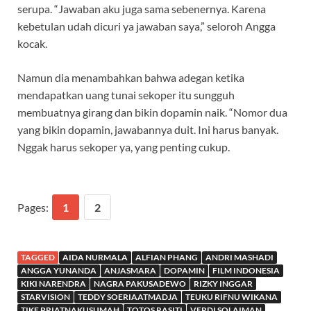
serupa. “Jawaban aku juga sama sebenernya. Karena
kebetulan udah dicuri ya jawaban saya,” seloroh Angga
kocak.
Namun dia menambahkan bahwa adegan ketika
mendapatkan uang tunai sekoper itu sungguh
membuatnya girang dan bikin dopamin naik. “Nomor dua
yang bikin dopamin, jawabannya duit. Ini harus banyak.
Nggak harus sekoper ya, yang penting cukup.
Pages:
1
2
TAGGED
AIDA NURMALA
ALFIAN PHANG
ANDRI MASHADI
ANGGA YUNANDA
ANJASMARA
DOPAMIN
FILM INDONESIA
KIKI NARENDRA
NAGRA PAKUSADEWO
RIZKY INGGAR
STARVISION
TEDDY SOERIAATMADJA
TEUKU RIFNU WIKANA
TIKE PRIATNAKUSUMAH
TOTOS RASITI
VERDI SOLAIMAN