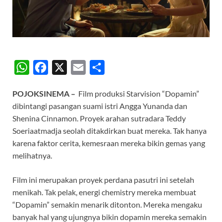
W
F
X
E
S
h
a
m
h
POJOKSINEMA –
Film produksi Starvision “Dopamin”
a
c
a
a
dibintangi pasangan suami istri Angga Yunanda dan
t
e
i
r
Shenina Cinnamon. Proyek arahan sutradara Teddy
s
b
l
e
Soeriaatmadja seolah ditakdirkan buat mereka. Tak hanya
A
o
karena faktor cerita, kemesraan mereka bikin gemas yang
melihatnya.
p
o
p
k
Film ini merupakan proyek perdana pasutri ini setelah
menikah. Tak pelak, energi chemistry mereka membuat
“Dopamin” semakin menarik ditonton. Mereka mengaku
banyak hal yang ujungnya bikin dopamin mereka semakin