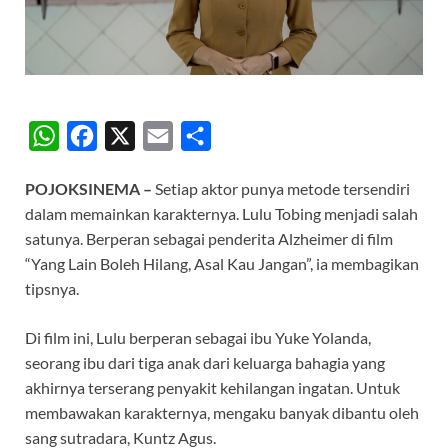
W
F
X
E
S
h
a
m
h
POJOKSINEMA –
Setiap aktor punya metode tersendiri
a
c
a
a
dalam memainkan karakternya. Lulu Tobing menjadi salah
t
e
i
r
satunya. Berperan sebagai penderita Alzheimer di film
s
b
l
e
“Yang Lain Boleh Hilang, Asal Kau Jangan”, ia membagikan
A
o
tipsnya.
p
o
Di film ini, Lulu berperan sebagai ibu Yuke Yolanda,
p
k
seorang ibu dari tiga anak dari keluarga bahagia yang
akhirnya terserang penyakit kehilangan ingatan. Untuk
membawakan karakternya, mengaku banyak dibantu oleh
sang sutradara, Kuntz Agus.