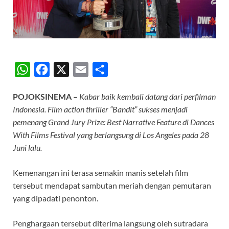
W
F
X
E
S
h
a
m
h
POJOKSINEMA –
Kabar baik kembali datang dari perfilman
a
c
a
a
Indonesia. Film action thriller “Bandit” sukses menjadi
t
e
i
r
pemenang Grand Jury Prize: Best Narrative Feature di Dances
s
b
l
e
With Films Festival yang berlangsung di Los Angeles pada 28
A
o
Juni lalu.
p
o
Kemenangan ini terasa semakin manis setelah film
p
k
tersebut mendapat sambutan meriah dengan pemutaran
yang dipadati penonton.
Penghargaan tersebut diterima langsung oleh sutradara