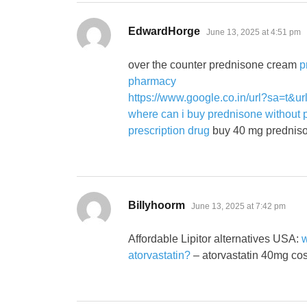
says:
EdwardHorge
June 13, 2025 at 4:51 pm
over the counter prednisone cream
p
pharmacy
https://www.google.co.in/url?sa=t&ur
where can i buy prednisone without p
prescription drug
buy 40 mg prednis
says:
Billyhoorm
June 13, 2025 at 7:42 pm
Affordable Lipitor alternatives USA:
w
atorvastatin?
– atorvastatin 40mg cos