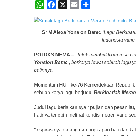
W
F
X
E
S
h
a
m
h
a
c
a
a
t
e
i
r
Sr M Alexa Yonsion Bsmc
“Lagu Berkibar
Indonesia yang 
s
b
l
e
A
o
POJOKSINEMA
–
Untuk membuktikan rasa cint
p
o
Yonsion Bsmc
, berkarya lewat sebuah lagu ya
p
k
batinnya
.
Momentum HUT ke-76 Kemerdekaan Republik Ind
sebuah karya lagu berjudul
Berkibarlah Merah
Judul lagu berisikan syair pujian dan pesan it
hatinya terlebih melihat kondisi negeri yang s
“Inspirasinya datang dari ungkapan hati dan ka