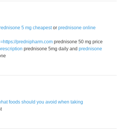
rednisone 5 mg cheapest
or
prednisone online
l=https://prednipharm.com
prednisone 50 mg price
rescription
prednisone 5mg daily and
prednisone
one
hat foods should you avoid when taking
t