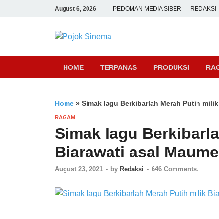
August 6, 2026
PEDOMAN MEDIA SIBER
REDAKSI
Pojok Sine
HOME
TERPANAS
PRODUKSI
RA
Home
»
Simak lagu Berkibarlah Merah Putih milik
RAGAM
Simak lagu Berkibarla
Biarawati asal Maumer
August 23, 2021
-
by
Redaksi
-
646 Comments.