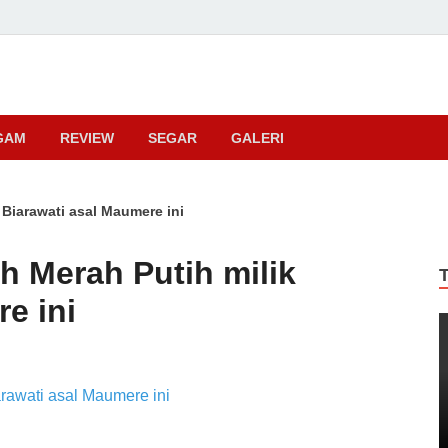
ma
GAM
REVIEW
SEGAR
GALERI
 Biarawati asal Maumere ini
h Merah Putih milik
e ini