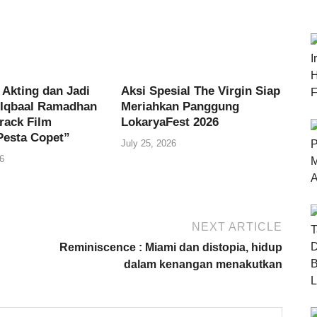
 Akting dan Jadi
Aksi Spesial The Virgin Siap
 Iqbaal Ramadhan
Meriahkan Panggung
rack Film
LokaryaFest 2026
Pesta Copet”
July 25, 2026
6
NEXT ARTICLE
Reminiscence : Miami dan distopia, hidup
dalam kenangan menakutkan