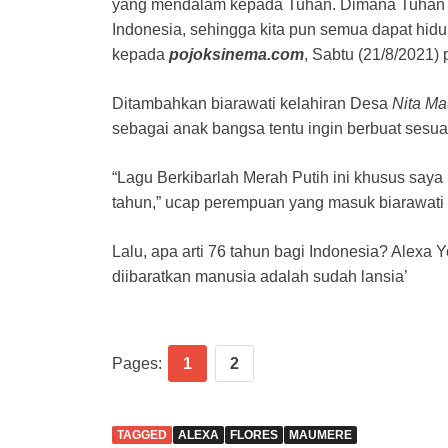
yang mendalam kepada Tuhan. Dimana Tuhan
Indonesia, sehingga kita pun semua dapat hi
kepada
pojoksinema.com
, Sabtu (21/8/2021) 
Ditambahkan biarawati kelahiran Desa
Nita Ma
sebagai anak bangsa tentu ingin berbuat sesuatu
“Lagu Berkibarlah Merah Putih ini khusus say
tahun,” ucap perempuan yang masuk biarawati s
Lalu, apa arti 76 tahun bagi Indonesia? Alex
diibaratkan manusia adalah sudah lansia’
Pages:
1
2
TAGGED
ALEXA
FLORES
MAUMERE