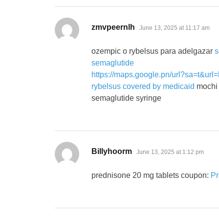
says:
zmvpeernlh
June 13, 2025 at 11:17 am
ozempic o rybelsus para adelgazar
s
semaglutide
https://maps.google.pn/url?sa=t&url
rybelsus covered by medicaid
mochi 
semaglutide syringe
says:
Billyhoorm
June 13, 2025 at 1:12 pm
prednisone 20 mg tablets coupon:
Pr