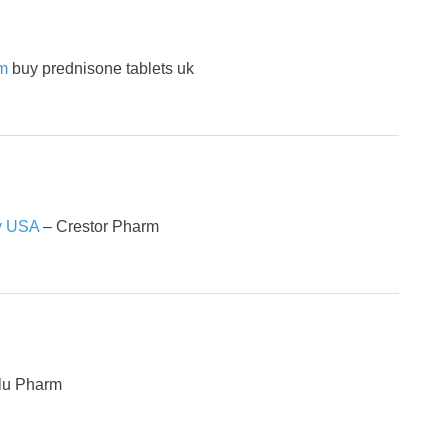
m
buy prednisone tablets uk
ry USA
– Crestor Pharm
u Pharm