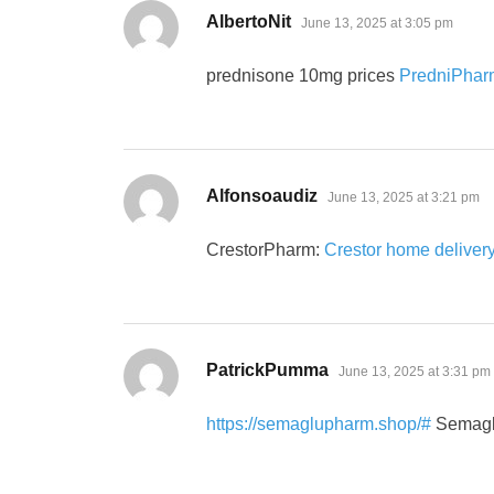
says:
AlbertoNit
June 13, 2025 at 3:05 pm
prednisone 10mg prices
PredniPhar
says:
Alfonsoaudiz
June 13, 2025 at 3:21 pm
CrestorPharm:
Crestor home delive
says:
PatrickPumma
June 13, 2025 at 3:31 pm
https://semaglupharm.shop/#
Semagl