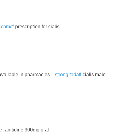
n.com/#
prescription for cialis
 available in pharmacies –
strong tadafl
cialis male
te
ranitidine 300mg oral