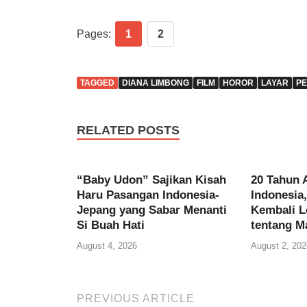
Pages:
1
2
TAGGED
DIANA LIMBONG
FILM
HOROR
LAYAR
P
RELATED POSTS
“Baby Udon” Sajikan Kisah
20 Tahun 
Haru Pasangan Indonesia-
Indonesia
Jepang yang Sabar Menanti
Kembali L
Si Buah Hati
tentang M
August 4, 2026
August 2, 202
PREVIOUS ARTICLE