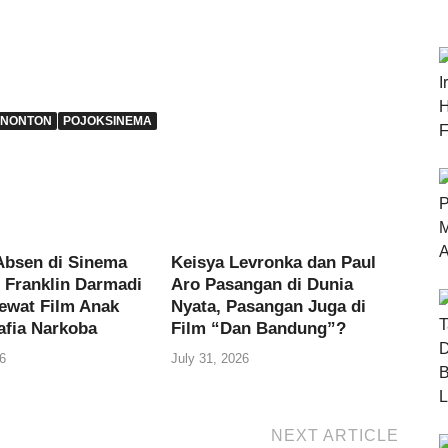
ENONTON
POJOKSINEMA
Absen di Sinema
Keisya Levronka dan Paul
, Franklin Darmadi
Aro Pasangan di Dunia
ewat Film Anak
Nyata, Pasangan Juga di
afia Narkoba
Film “Dan Bandung”?
6
July 31, 2026
NEXT ARTICLE