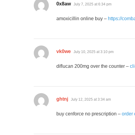
says:
0x8aw
July 7, 2025 at 6:34 pm
amoxicillin online buy –
https://com
says:
vk0we
July 10, 2025 at 3:10 pm
diflucan 200mg over the counter –
cl
says:
ghtnj
July 12, 2025 at 3:34 am
buy cenforce no prescription –
order