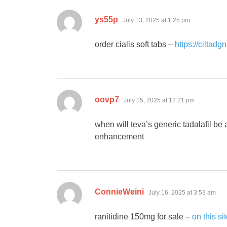
says:
ys55p
July 13, 2025 at 1:25 pm
order cialis soft tabs –
https://ciltadg
says:
oovp7
July 15, 2025 at 12:21 pm
when will teva’s generic tadalafil be
enhancement
says:
ConnieWeini
July 16, 2025 at 3:53 am
ranitidine 150mg for sale –
on this si