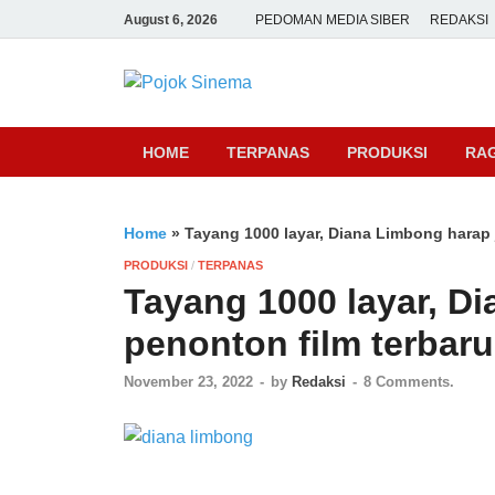
August 6, 2026
PEDOMAN MEDIA SIBER
REDAKSI
Pojok Sine
HOME
TERPANAS
PRODUKSI
RA
Home
»
Tayang 1000 layar, Diana Limbong harap 
PRODUKSI
/
TERPANAS
Tayang 1000 layar, D
penonton film terbar
November 23, 2022
-
by
Redaksi
-
8 Comments.