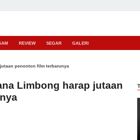
ma
GAM
REVIEW
SEGAR
GALERI
jutaan penonton film terbarunya
iana Limbong harap jutaan
unya