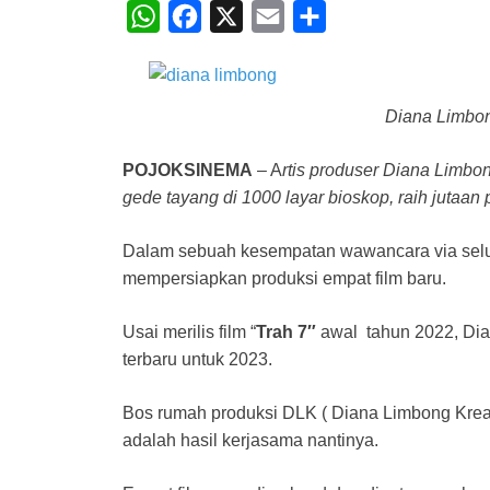
W
F
X
E
S
h
a
m
h
a
c
a
a
t
e
i
r
Diana Limbo
s
b
l
e
POJOKSINEMA
– A
rtis produser Diana Limbo
A
o
gede tayang di 1000 layar bioskop, raih jutaan
p
o
p
k
Dalam sebuah kesempatan wawancara via selu
mempersiapkan produksi empat film baru.
Usai merilis film “
Trah 7″
awal tahun 2022, Dia
terbaru untuk 2023.
Bos rumah produksi DLK ( Diana Limbong Kreat
adalah hasil kerjasama nantinya.