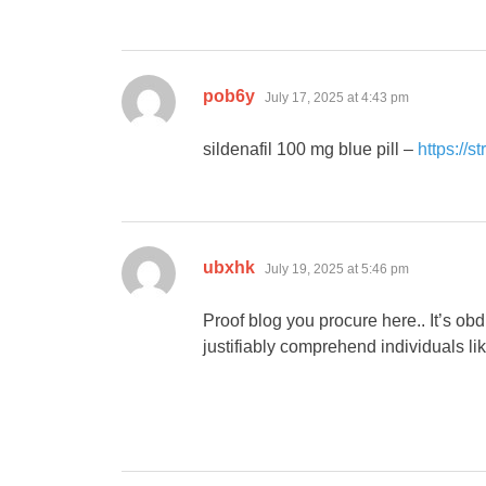
says:
pob6y
July 17, 2025 at 4:43 pm
sildenafil 100 mg blue pill –
https://s
says:
ubxhk
July 19, 2025 at 5:46 pm
Proof blog you procure here.. It’s obdu
justifiably comprehend individuals li