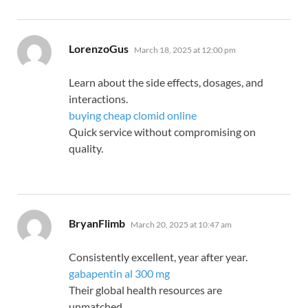
says:
LorenzoGus
March 18, 2025 at 12:00 pm
Learn about the side effects, dosages, and
interactions.
buying cheap clomid online
Quick service without compromising on
quality.
says:
BryanFlimb
March 20, 2025 at 10:47 am
Consistently excellent, year after year.
gabapentin al 300 mg
Their global health resources are
unmatched.