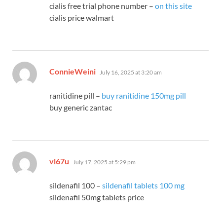
cialis free trial phone number –
on this site
cialis price walmart
says:
ConnieWeini
July 16, 2025 at 3:20 am
ranitidine pill –
buy ranitidine 150mg pill
buy generic zantac
says:
vl67u
July 17, 2025 at 5:29 pm
sildenafil 100 –
sildenafil tablets 100 mg
sildenafil 50mg tablets price