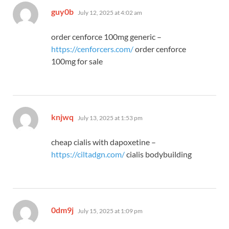
says:
guy0b
July 12, 2025 at 4:02 am
order cenforce 100mg generic –
https://cenforcers.com/
order cenforce
100mg for sale
says:
knjwq
July 13, 2025 at 1:53 pm
cheap cialis with dapoxetine –
https://ciltadgn.com/
cialis bodybuilding
says:
0dm9j
July 15, 2025 at 1:09 pm