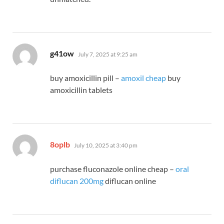
says:
g41ow
July 7, 2025 at 9:25 am
buy amoxicillin pill –
amoxil cheap
buy
amoxicillin tablets
says:
8oplb
July 10, 2025 at 3:40 pm
purchase fluconazole online cheap –
oral
diflucan 200mg
diflucan online