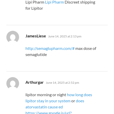
Lipi Pharm
Lipi Pharm
Discreet shipping
for Lipitor
says:
JamesLiese
June 14, 2025 at 2:13 pm
http://semaglupharm.com/#
max dose of
semaglutide
says:
Arthurgar
June 14, 2025 at 2:52 pm
lipitor morning or night
how long does
lipitor stay in your system
or
does
atorvastatin cause ed
https://www.google.is/url?