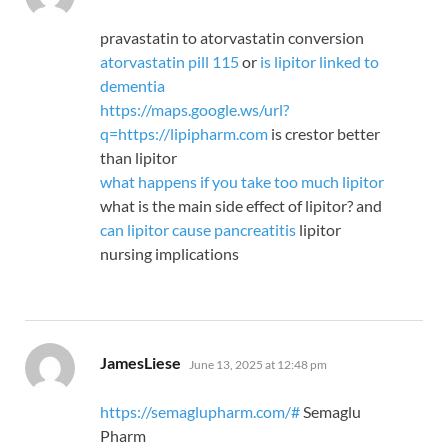
pravastatin to atorvastatin conversion
atorvastatin pill 115
or
is lipitor linked to
dementia
https://maps.google.ws/url?
q=https://lipipharm.com
is crestor better
than lipitor
what happens if you take too much lipitor
what is the main side effect of lipitor? and
can lipitor cause pancreatitis
lipitor
nursing implications
says:
JamesLiese
June 13, 2025 at 12:48 pm
https://semaglupharm.com/#
Semaglu
Pharm