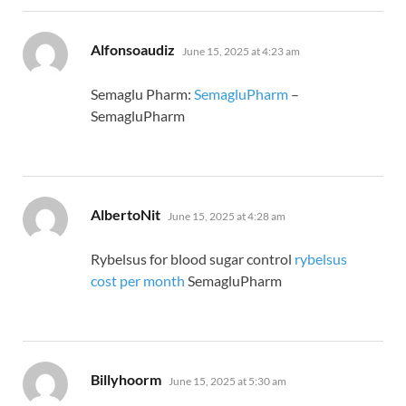
says:
Alfonsoaudiz
June 15, 2025 at 4:23 am
Semaglu Pharm:
SemagluPharm
–
SemagluPharm
says:
AlbertoNit
June 15, 2025 at 4:28 am
Rybelsus for blood sugar control
rybelsus
cost per month
SemagluPharm
says:
Billyhoorm
June 15, 2025 at 5:30 am