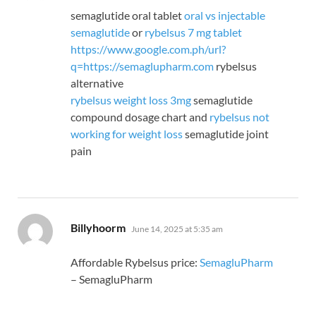
semaglutide oral tablet
oral vs injectable
semaglutide
or
rybelsus 7 mg tablet
https://www.google.com.ph/url?
q=https://semaglupharm.com
rybelsus
alternative
rybelsus weight loss 3mg
semaglutide
compound dosage chart and
rybelsus not
working for weight loss
semaglutide joint
pain
says:
Billyhoorm
June 14, 2025 at 5:35 am
Affordable Rybelsus price:
SemagluPharm
– SemagluPharm