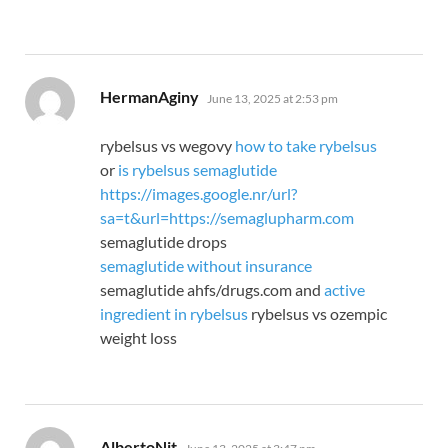
says:
HermanAginy
June 13, 2025 at 2:53 pm
rybelsus vs wegovy
how to take rybelsus
or
is rybelsus semaglutide
https://images.google.nr/url?
sa=t&url=https://semaglupharm.com
semaglutide drops
semaglutide without insurance
semaglutide ahfs/drugs.com and
active
ingredient in rybelsus
rybelsus vs ozempic
weight loss
says:
AlbertoNit