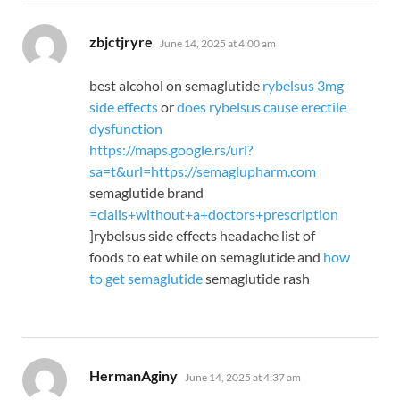
says:
zbjctjryre
June 14, 2025 at 4:00 am
best alcohol on semaglutide
rybelsus 3mg
side effects
or
does rybelsus cause erectile
dysfunction
https://maps.google.rs/url?
sa=t&url=https://semaglupharm.com
semaglutide brand
=
cialis+without+a+doctors+prescription
]rybelsus side effects headache list of
foods to eat while on semaglutide and
how
to get semaglutide
semaglutide rash
says:
HermanAginy
June 14, 2025 at 4:37 am