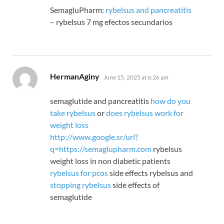
SemagluPharm:
rybelsus and pancreatitis
– rybelsus 7 mg efectos secundarios
says:
HermanAginy
June 15, 2025 at 6:26 am
semaglutide and pancreatitis
how do you
take rybelsus
or
does rybelsus work for
weight loss
http://www.google.sr/url?
q=https://semaglupharm.com
rybelsus
weight loss in non diabetic patients
rybelsus for pcos
side effects rybelsus and
stopping rybelsus
side effects of
semaglutide