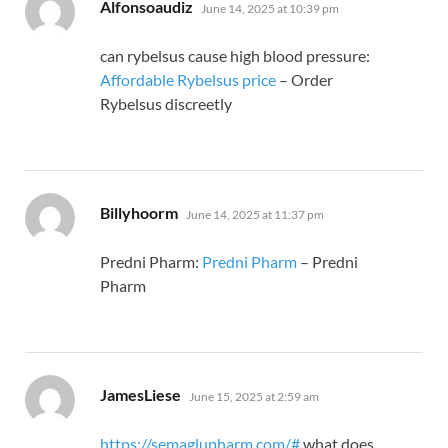
says:
Alfonsoaudiz
June 14, 2025 at 10:39 pm
can rybelsus cause high blood pressure:
Affordable Rybelsus price
– Order
Rybelsus discreetly
says:
Billyhoorm
June 14, 2025 at 11:37 pm
Predni Pharm:
Predni Pharm
– Predni
Pharm
says:
JamesLiese
June 15, 2025 at 2:59 am
https://semaglupharm.com/#
what does