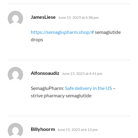
says:
JamesLiese
June 15, 2025 at 4:38 pm
https://semaglupharm.shop/#
semaglutide
drops
says:
Alfonsoaudiz
June 15, 2025 at 4:41 pm
SemagluPharm:
Safe delivery in the US
–
strive pharmacy semaglutide
says:
Billyhoorm
June 15, 2025 at 6:12 pm