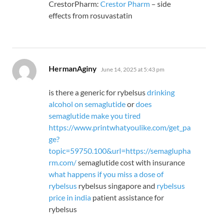
CrestorPharm:
Crestor Pharm
– side
effects from rosuvastatin
says:
HermanAginy
June 14, 2025 at 5:43 pm
is there a generic for rybelsus
drinking
alcohol on semaglutide
or
does
semaglutide make you tired
https://www.printwhatyoulike.com/get_pa
ge?
topic=59750.100&url=https://semaglupha
rm.com/
semaglutide cost with insurance
what happens if you miss a dose of
rybelsus
rybelsus singapore and
rybelsus
price in india
patient assistance for
rybelsus