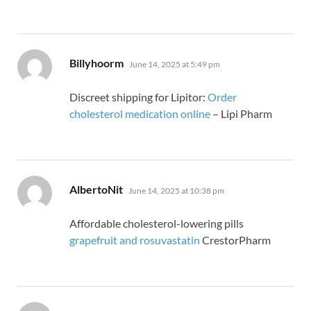
says:
Billyhoorm
June 14, 2025 at 5:49 pm
Discreet shipping for Lipitor:
Order
cholesterol medication online
– Lipi Pharm
says:
AlbertoNit
June 14, 2025 at 10:38 pm
Affordable cholesterol-lowering pills
grapefruit and rosuvastatin
CrestorPharm