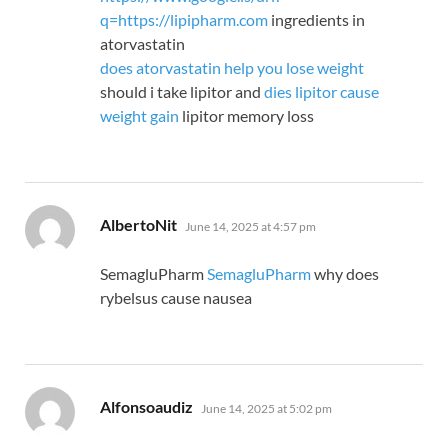
q=https://lipipharm.com
ingredients in
atorvastatin
does atorvastatin help you lose weight
should i take lipitor and
dies lipitor cause
weight gain
lipitor memory loss
says:
AlbertoNit
June 14, 2025 at 4:57 pm
SemagluPharm
SemagluPharm
why does
rybelsus cause nausea
says:
Alfonsoaudiz
June 14, 2025 at 5:02 pm