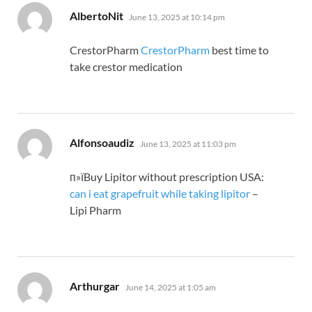
says:
AlbertoNit
June 13, 2025 at 10:14 pm
CrestorPharm
CrestorPharm
best time to
take crestor medication
says:
Alfonsoaudiz
June 13, 2025 at 11:03 pm
п»їBuy Lipitor without prescription USA:
can i eat grapefruit while taking lipitor
–
Lipi Pharm
says:
Arthurgar
June 14, 2025 at 1:05 am