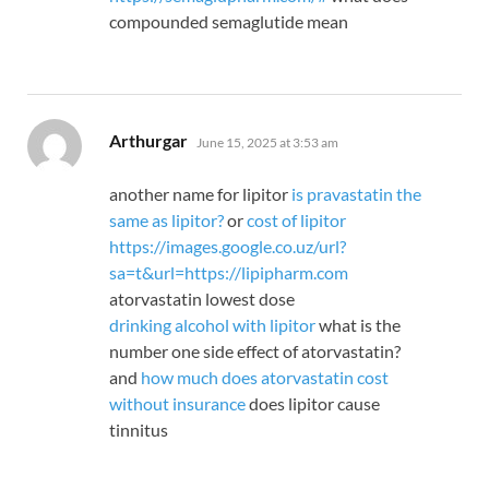
compounded semaglutide mean
says:
Arthurgar
June 15, 2025 at 3:53 am
another name for lipitor
is pravastatin the
same as lipitor?
or
cost of lipitor
https://images.google.co.uz/url?
sa=t&url=https://lipipharm.com
atorvastatin lowest dose
drinking alcohol with lipitor
what is the
number one side effect of atorvastatin?
and
how much does atorvastatin cost
without insurance
does lipitor cause
tinnitus