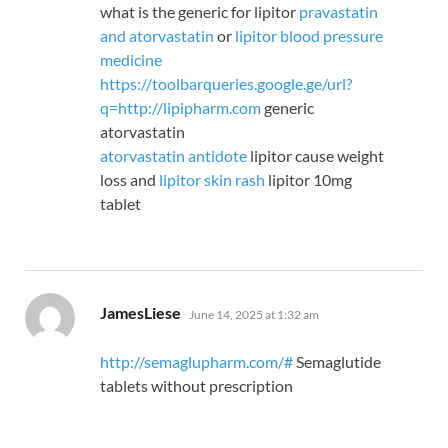
what is the generic for lipitor
pravastatin
and atorvastatin
or
lipitor blood pressure
medicine
https://toolbarqueries.google.ge/url?
q=http://lipipharm.com
generic
atorvastatin
atorvastatin antidote
lipitor cause weight
loss and
lipitor skin rash
lipitor 10mg
tablet
says:
JamesLiese
June 14, 2025 at 1:32 am
http://semaglupharm.com/#
Semaglutide
tablets without prescription