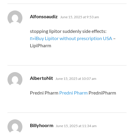
says:
Alfonsoaudiz
June 15, 2025 at 9:53 am
stopping lipitor suddenly side effects:
п»їBuy Lipitor without prescription USA
–
LipiPharm
says:
AlbertoNit
June 15, 2025 at 10:07 am
Predni Pharm
Predni Pharm
PredniPharm
says:
Billyhoorm
June 15, 2025 at 11:34 am