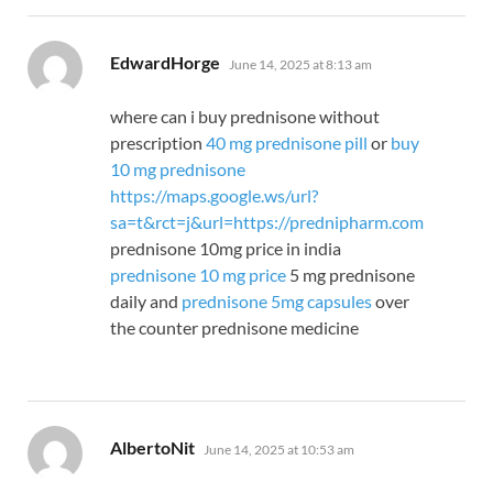
says:
EdwardHorge
June 14, 2025 at 8:13 am
where can i buy prednisone without
prescription
40 mg prednisone pill
or
buy
10 mg prednisone
https://maps.google.ws/url?
sa=t&rct=j&url=https://prednipharm.com
prednisone 10mg price in india
prednisone 10 mg price
5 mg prednisone
daily and
prednisone 5mg capsules
over
the counter prednisone medicine
says:
AlbertoNit
June 14, 2025 at 10:53 am