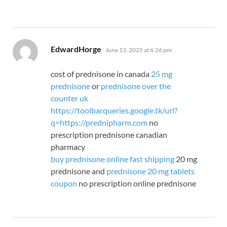
says:
EdwardHorge
June 13, 2025 at 6:26 pm
cost of prednisone in canada
25 mg
prednisone
or
prednisone over the
counter uk
https://toolbarqueries.google.tk/url?
q=https://prednipharm.com
no
prescription prednisone canadian
pharmacy
buy prednisone online fast shipping
20 mg
prednisone and
prednisone 20 mg tablets
coupon
no prescription online prednisone