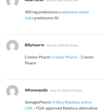
June 13, 2025 at 3:47 pm
400 mg prednisone
prednisone online
india
prednisone 50
says:
Billyhoorm
June 13, 2025 at 4:44 pm
Crestor Pharm:
Crestor Pharm
– Crestor
Pharm
says:
Alfonsoaudiz
June 13, 2025 at 4:51 pm
SemagluPharm:
п»їBuy Rybelsus online
USA
– FDA-approved Rybelsus alternative