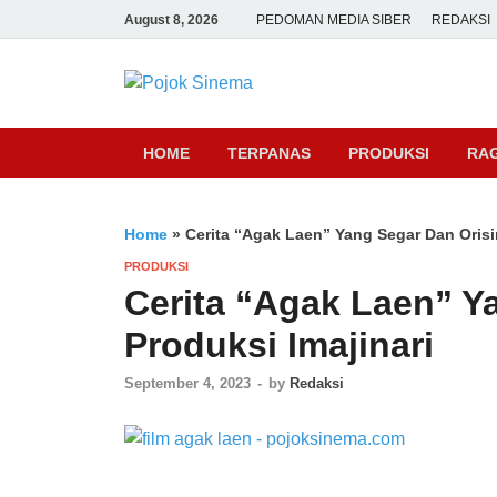
August 8, 2026
PEDOMAN MEDIA SIBER
REDAKSI
Pojok Sine
HOME
TERPANAS
PRODUKSI
RA
Home
»
Cerita “Agak Laen” Yang Segar Dan Orisin
PRODUKSI
Cerita “Agak Laen” Y
Produksi Imajinari
September 4, 2023
-
by
Redaksi