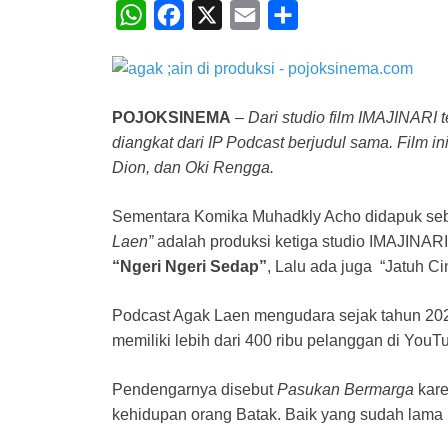
W
F
X
E
S
h
a
m
h
a
c
a
a
t
e
i
r
POJOKSINEMA
–
Dari studio film IMAJINARI 
s
b
l
e
diangkat dari IP Podcast berjudul sama. Film in
A
o
Dion, dan Oki Rengga.
p
o
Sementara Komika Muhadkly Acho didapuk sebag
p
k
Laen”
adalah produksi ketiga studio IMAJINARI.
“Ngeri Ngeri Sedap”
, Lalu ada juga “Jatuh Cin
Podcast Agak Laen mengudara sejak tahun 202
memiliki lebih dari 400 ribu pelanggan di YouT
Pendengarnya disebut
Pasukan Bermarga
kar
kehidupan orang Batak. Baik yang sudah lama