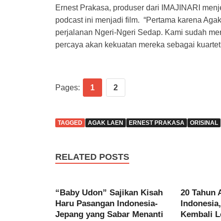
Ernest Prakasa, produser dari IMAJINARI me
podcast ini menjadi film. “Pertama karena Agak
perjalanan Ngeri-Ngeri Sedap. Kami sudah me
percaya akan kekuatan mereka sebagai kuartet
Pages:
1
2
TAGGED
AGAK LAEN
ERNEST PRAKASA
ORISINAL
RELATED POSTS
“Baby Udon” Sajikan Kisah
20 Tahun 
Haru Pasangan Indonesia-
Indonesia
Jepang yang Sabar Menanti
Kembali L