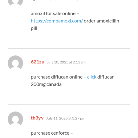
amoxil for sale online –
https://combamoxi.com/
order amoxicillin
pill
says:
621zu
July 10, 2025 at 2:11 am
purchase diflucan online –
click
diflucan
200mg canada
says:
th3yv
July 11, 2025 at 3:27 pm
purchase cenforce –