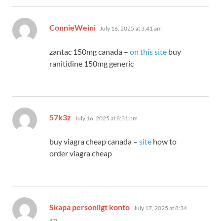
says:
ConnieWeini
July 16, 2025 at 3:41 am
zantac 150mg canada –
on this site
buy
ranitidine 150mg generic
says:
57k3z
July 16, 2025 at 8:31 pm
buy viagra cheap canada –
site
how to
order viagra cheap
says:
Skapa personligt konto
July 17, 2025 at 8:34
am