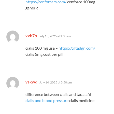
https://cenforcers.com/
cenforce 100mg
generic
says:
vvh7p
July 13, 2025 at 1:38 am
cialis 100 mg usa –
https://ciltadgn.com/
cialis 5mg cost per pill
says:
vskwd
July 14, 2025 at 3:50 pm
difference between cialis and tadalafil –
cialis and blood pressure
cialis medicine