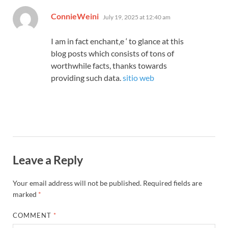
says:
ConnieWeini
July 19, 2025 at 12:40 am
I am in fact enchant‚e ‘ to glance at this
blog posts which consists of tons of
worthwhile facts, thanks towards
providing such data.
sitio web
Leave a Reply
Your email address will not be published.
Required fields are
marked
*
COMMENT
*