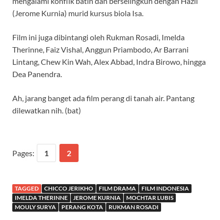
mengalami konflik batin dan berselingkuh dengan Hazil
(Jerome Kurnia) murid kursus biola Isa.
Film ini juga dibintangi oleh Rukman Rosadi, Imelda
Therinne, Faiz Vishal, Anggun Priambodo, Ar Barrani
Lintang, Chew Kin Wah, Alex Abbad, Indra Birowo, hingga
Dea Panendra.
Ah, jarang banget ada film perang di tanah air. Pantang
dilewatkan nih. (bat)
Pages:
1
2
TAGGED
CHICCO JERIKHO
FILM DRAMA
FILM INDONESIA
IMELDA THERINNE
JEROME KURNIA
MOCHTAR LUBIS
MOULY SURYA
PERANG KOTA
RUKMAN ROSADI