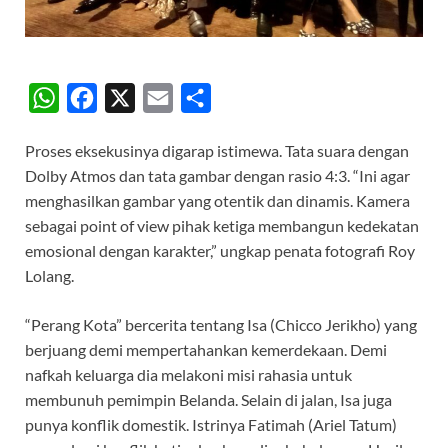
W
F
X
E
S
h
a
m
h
Proses eksekusinya digarap istimewa. Tata suara dengan
a
c
a
a
Dolby Atmos dan tata gambar dengan rasio 4:3. “Ini agar
t
e
i
r
menghasilkan gambar yang otentik dan dinamis. Kamera
s
b
l
e
sebagai point of view pihak ketiga membangun kedekatan
A
o
emosional dengan karakter,” ungkap penata fotografi Roy
Lolang.
p
o
p
k
“Perang Kota” bercerita tentang Isa (Chicco Jerikho) yang
berjuang demi mempertahankan kemerdekaan. Demi
nafkah keluarga dia melakoni misi rahasia untuk
membunuh pemimpin Belanda. Selain di jalan, Isa juga
punya konflik domestik. Istrinya Fatimah (Ariel Tatum)