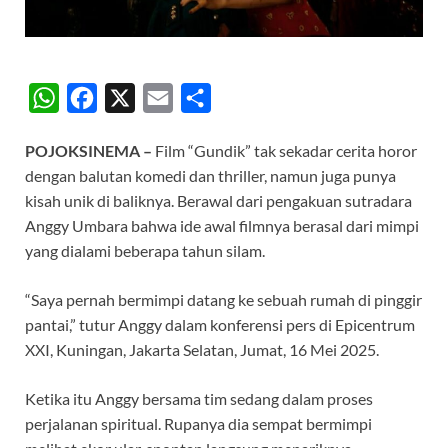
W
F
X
E
S
h
a
m
h
POJOKSINEMA –
Film “Gundik” tak sekadar cerita horor
a
c
a
a
dengan balutan komedi dan thriller, namun juga punya
t
e
i
r
kisah unik di baliknya. Berawal dari pengakuan sutradara
s
b
l
e
Anggy Umbara bahwa ide awal filmnya berasal dari mimpi
A
o
yang dialami beberapa tahun silam.
p
o
“Saya pernah bermimpi datang ke sebuah rumah di pinggir
p
k
pantai,” tutur Anggy dalam konferensi pers di Epicentrum
XXI, Kuningan, Jakarta Selatan, Jumat, 16 Mei 2025.
Ketika itu Anggy bersama tim sedang dalam proses
perjalanan spiritual. Rupanya dia sempat bermimpi