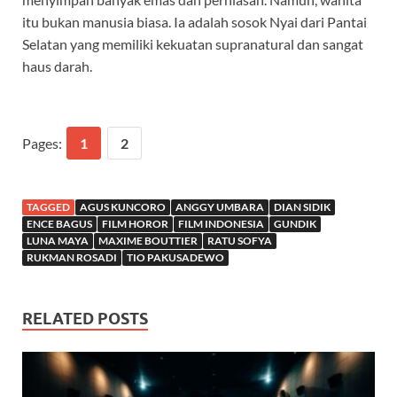
itu bukan manusia biasa. Ia adalah sosok Nyai dari Pantai
Selatan yang memiliki kekuatan supranatural dan sangat
haus darah.
Pages:
1
2
TAGGED
AGUS KUNCORO
ANGGY UMBARA
DIAN SIDIK
ENCE BAGUS
FILM HOROR
FILM INDONESIA
GUNDIK
LUNA MAYA
MAXIME BOUTTIER
RATU SOFYA
RUKMAN ROSADI
TIO PAKUSADEWO
RELATED POSTS