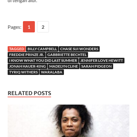
di tengah alur.
Pages:
1
2
TAGGED
BILLY CAMPBELL
CHASE SUI WONDERS
FREDDIE PRINZE JR.
GABBRIETTE BECHTEL
I KNOW WHAT YOU DID LAST SUMMER
JENNIFER LOVE HEWITT
JONAH HAUER-KING
MADELYN CLINE
SARAH PIDGEON
TYRIQ WITHERS
WARALABA
RELATED POSTS