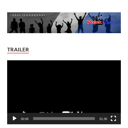
TRAILER
Video
Player
00:00
01:30