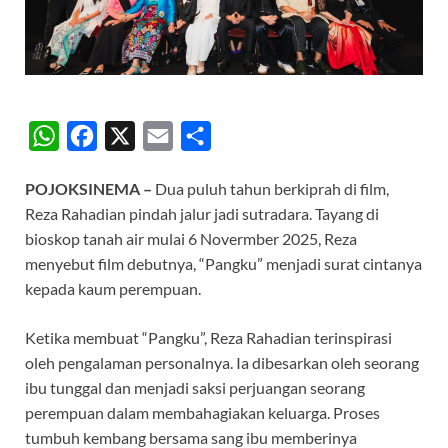
W
F
X
E
S
h
a
m
h
POJOKSINEMA –
Dua puluh tahun berkiprah di film,
a
c
a
a
Reza Rahadian pindah jalur jadi sutradara. Tayang di
t
e
i
r
bioskop tanah air mulai 6 Novermber 2025, Reza
s
b
l
e
menyebut film debutnya, “Pangku” menjadi surat cintanya
A
o
kepada kaum perempuan.
p
o
Ketika membuat “Pangku”, Reza Rahadian terinspirasi
p
k
oleh pengalaman personalnya. Ia dibesarkan oleh seorang
ibu tunggal dan menjadi saksi perjuangan seorang
perempuan dalam membahagiakan keluarga. Proses
tumbuh kembang bersama sang ibu memberinya