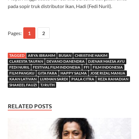
pada sopir truk distributor ikan, Hadi (Fedi Nuril).
Pages:
1
2
TAGGED
ARYA IBRAHIM
BUSAN
CHRISTINE HAKIM
CLARESTA TAUFAN
DEVANO DANENDRA
DJENAR MAESA AYU
FEDI NURIL
FESTIVAL FILM INDONESIA
FFI
FILM INDONESIA
FILM PANGKU
GITA FARA
HAPPY SALMA
JOSE RIZAL MANUA
KAAN LATIVAN
LUKMAN SARDI
PIALA CITRA
REZA RAHADIAN
SHAKEEL FAUZI
TJ RUTH
RELATED POSTS