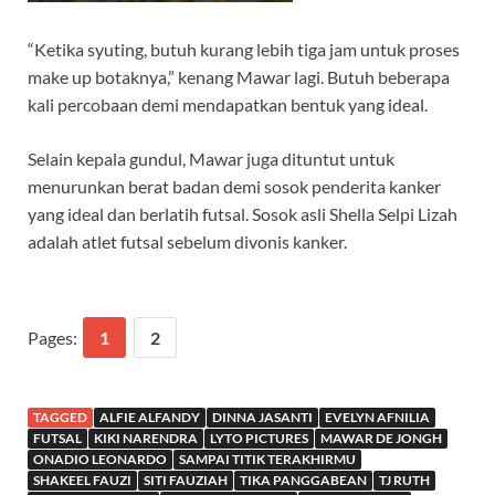
“Ketika syuting, butuh kurang lebih tiga jam untuk proses
make up botaknya,” kenang Mawar lagi. Butuh beberapa
kali percobaan demi mendapatkan bentuk yang ideal.
Selain kepala gundul, Mawar juga dituntut untuk
menurunkan berat badan demi sosok penderita kanker
yang ideal dan berlatih futsal. Sosok asli Shella Selpi Lizah
adalah atlet futsal sebelum divonis kanker.
Pages:
1
2
TAGGED
ALFIE ALFANDY
DINNA JASANTI
EVELYN AFNILIA
FUTSAL
KIKI NARENDRA
LYTO PICTURES
MAWAR DE JONGH
ONADIO LEONARDO
SAMPAI TITIK TERAKHIRMU
SHAKEEL FAUZI
SITI FAUZIAH
TIKA PANGGABEAN
TJ RUTH