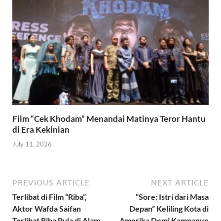
Film “Cek Khodam” Menandai Matinya Teror Hantu
di Era Kekinian
July 11, 2026
PREVIOUS ARTICLE
NEXT ARTICLE
Terlibat di Film “Riba”,
“Sore: Istri dari Masa
Aktor Wafda Saifan
Depan” Keliling Kota di
Terlibat Riba Pula di Alam
Amerika Demi Kampanye