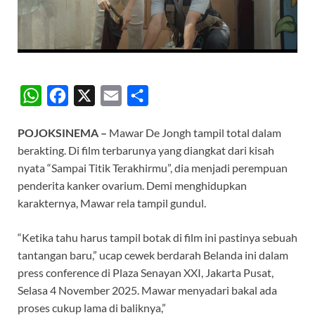
W
F
X
E
S
h
a
m
h
POJOKSINEMA –
Mawar De Jongh tampil total dalam
a
c
a
a
berakting. Di film terbarunya yang diangkat dari kisah
t
e
i
r
nyata “Sampai Titik Terakhirmu”, dia menjadi perempuan
s
b
l
e
penderita kanker ovarium. Demi menghidupkan
A
o
karakternya, Mawar rela tampil gundul.
p
o
“Ketika tahu harus tampil botak di film ini pastinya sebuah
p
k
tantangan baru,” ucap cewek berdarah Belanda ini dalam
press conference di Plaza Senayan XXI, Jakarta Pusat,
Selasa 4 November 2025. Mawar menyadari bakal ada
proses cukup lama di baliknya,”