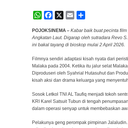
W
F
X
E
S
h
a
m
h
POJOKSINEMA –
Kabar baik buat pecinta film 
a
c
a
a
Angkatan Laut. Digarap oleh sutradara Revo S.
t
e
i
r
ini bakal tayang di bioskop mulai 2 April 2026.
s
b
l
e
A
o
Filmnya sendiri adaptasi kisah nyata dari per
Malaka pada 2004. Ketika itu jalur selat Mala
p
o
Diproduseri oleh Syahrial Hutasuhut dan Produs
p
k
kisah aksi dan drama keluarga yang menyentuh
Sosok Letkol TNI AL Taufiq menjadi tokoh sen
KRI Karel Satsuit Tubun di tengah penumpasan 
dalam operasi senyap untuk membebaskan awa
Pelakunya geng perompak pimpinan Jalaludin. D