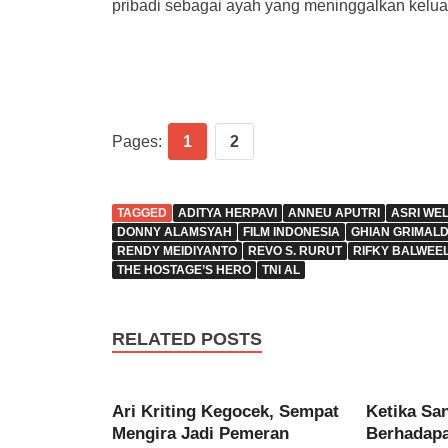
pribadi sebagai ayah yang meninggalkan kelua
Pages:
1
2
TAGGED
ADITYA HERPAVI
ANNEU APUTRI
ASRI WE
DONNY ALAMSYAH
FILM INDONESIA
GHIAN GRIMALD
RENDY MEIDIYANTO
REVO S. RURUT
RIFKY BALWEE
THE HOSTAGE’S HERO
TNI AL
RELATED POSTS
Ari Kriting Kegocek, Sempat
Ketika Sa
Mengira Jadi Pemeran
Berhadap