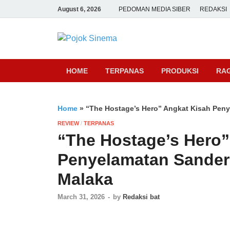
August 6, 2026
PEDOMAN MEDIA SIBER
REDAKSI
Pojok Sine
HOME
TERPANAS
PRODUKSI
RA
Home
»
“The Hostage’s Hero” Angkat Kisah Peny
REVIEW
/
TERPANAS
“The Hostage’s Hero”
Penyelamatan Sandera
Malaka
March 31, 2026
-
by
Redaksi bat