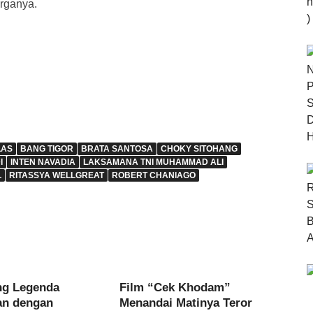
rganya.
LAS
BANG TIGOR
BRATA SANTOSA
CHOKY SITOHANG
I
INTEN NAVADIA
LAKSAMANA TNI MUHAMMAD ALI
L
RITASSYA WELLGREAT
ROBERT CHANIAGO
ng Legenda
Film “Cek Khodam”
an dengan
Menandai Matinya Teror