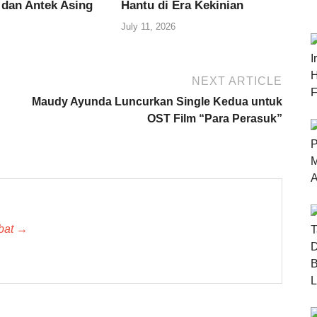
 dan Antek Asing
Hantu di Era Kekinian
July 11, 2026
NEXT ARTICLE
Maudy Ayunda Luncurkan Single Kedua untuk
OST Film “Para Perasuk”
 bat →