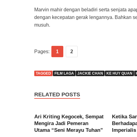
Marvin mahir dengan beladiri serta senjata
dengan kecepatan gerak lengannya. Bahkan sec
musuh.
Pages:
1
2
TAGGED
FILM LAGA
JACKIE CHAN
KE HUY QUAN
RELATED POSTS
Ari Kriting Kegocek, Sempat
Ketika Sa
Mengira Jadi Pemeran
Berhadap
Utama “Seni Merayu Tuhan”
Imperialis