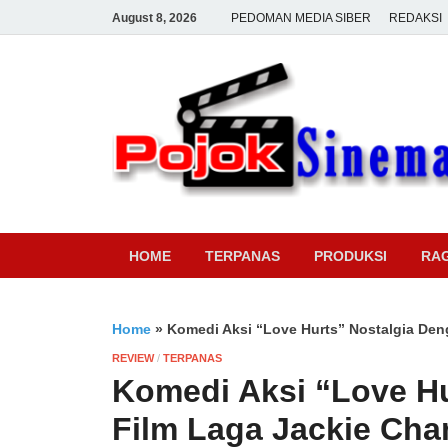
August 8, 2026
PEDOMAN MEDIA SIBER
REDAKSI
HOME
TERPANAS
PRODUKSI
RA
Home
»
Komedi Aksi “Love Hurts” Nostalgia Den
REVIEW
/
TERPANAS
Komedi Aksi “Love Hu
Film Laga Jackie Cha