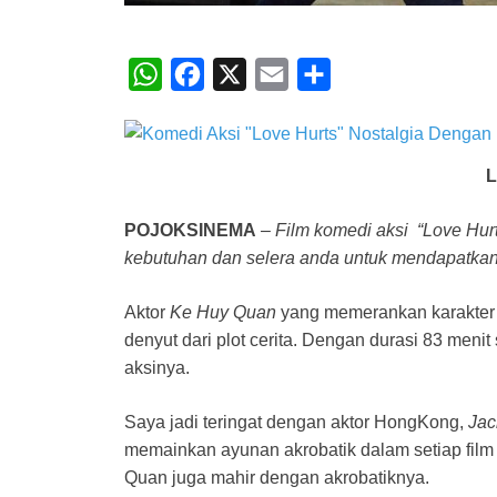
W
F
X
E
S
h
a
m
h
a
c
a
a
t
e
i
r
L
s
b
l
e
POJOKSINEMA
–
Film komedi aksi “Love Hurt
A
o
kebutuhan dan selera anda untuk mendapatkan
p
o
p
k
Aktor
Ke Huy Quan
yang memerankan karakter 
denyut dari plot cerita. Dengan durasi 83 meni
aksinya.
Saya jadi teringat dengan aktor HongKong,
Jac
memainkan ayunan akrobatik dalam setiap film
Quan juga mahir dengan akrobatiknya.