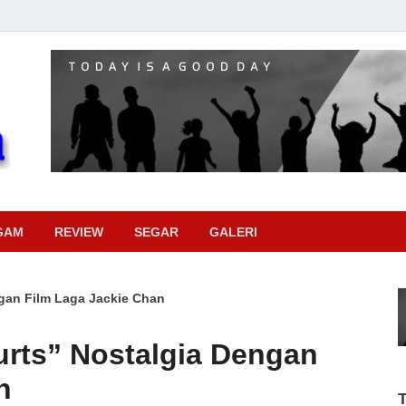
Pojok Sinema
GAM
REVIEW
SEGAR
GALERI
gan Film Laga Jackie Chan
rts” Nostalgia Dengan
n