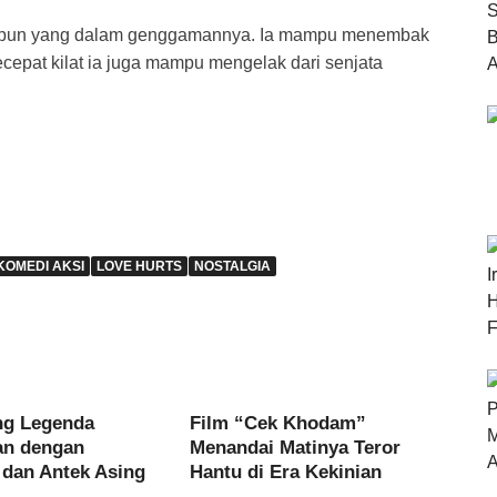
 apapun yang dalam genggamannya. Ia mampu menembak
epat kilat ia juga mampu mengelak dari senjata
KOMEDI AKSI
LOVE HURTS
NOSTALGIA
ng Legenda
Film “Cek Khodam”
an dengan
Menandai Matinya Teror
 dan Antek Asing
Hantu di Era Kekinian