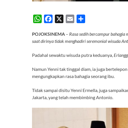
W
F
X
E
S
h
a
m
h
POJOKSINEMA
–
Rasa sedih bercampur bahagia m
a
c
a
a
saat dirinya tidak menghadiri seremonial wisuda An
t
e
i
r
s
b
l
e
Padahal sewaktu wisuda putra keduanya,
Erlangg
A
o
Namun Yenni tak tinggal diam, ia juga bertelep
p
o
mengungkapkan rasa bahagia seorang ibu.
p
k
Tidak sampai disitu Yenni Ermella, juga sampaik
Jakarta, yang telah membimbing Antonio.