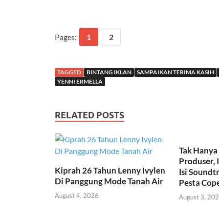
Pages:
1
2
TAGGED
BINTANG IKLAN
SAMPAIKAN TERIMA KASIH
YENNI ERMELLA
RELATED POSTS
Tak Hanya 
Produser,
Kiprah 26 Tahun Lenny Ivylen
Isi Soundt
Di Panggung Mode Tanah Air
Pesta Cop
August 4, 2026
August 3, 20