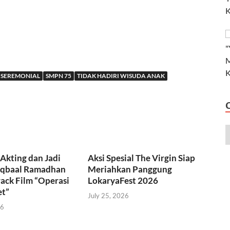
SEREMONIAL
SMPN 75
TIDAK HADIRI WISUDA ANAK
Akting dan Jadi
Aksi Spesial The Virgin Siap
 Iqbaal Ramadhan
Meriahkan Panggung
rack Film “Operasi
LokaryaFest 2026
et”
July 25, 2026
26