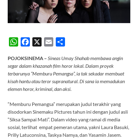
W
F
X
E
S
h
a
m
h
POJOKSINEMA –
Sineas Umay Shahab membawa angin
a
c
a
a
segar dalam khazanah film horor lokal. Dalam proyek
t
e
i
r
terbarunya “Memburu Pemangsa”, ia tak sekadar membuat
s
b
l
e
kisah hantu atau teror supranatural. Di sana ia memadukan
A
o
elemen horor, kriminal, dan aksi.
p
o
“Memburu Pemangsa” merupakan judul terakhir yang
p
k
disodorkan Sinemaku Pictures tahun ini dengan judul asli
“Siksa Sampai Mati”. Dalam video yang ramai di media
sosial, terlihat empat pemeran utama, yakni Laura Basuki,
Prilly Latuconsina, Taskya Namya, dan Yasamin Jasem.